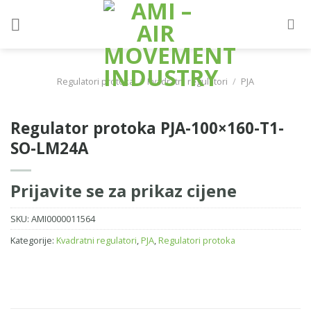
Skip
to
content
Regulatori protoka
/
Kvadratni regulatori
/
PJA
Regulator protoka PJA-100×160-T1-
SO-LM24A
Prijavite se za prikaz cijene
SKU:
AMI0000011564
Kategorije:
Kvadratni regulatori
,
PJA
,
Regulatori protoka