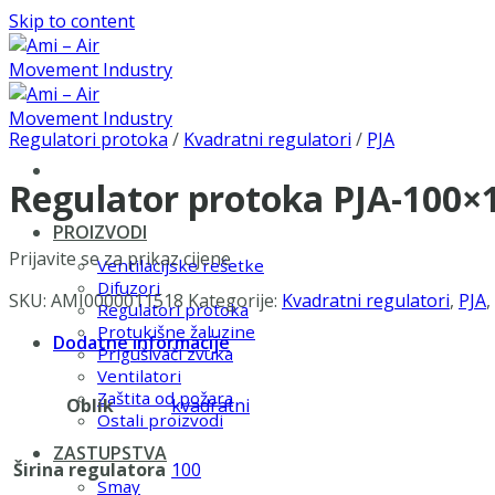
Skip to content
Regulatori protoka
/
Kvadratni regulatori
/
PJA
Regulator protoka PJA-100×
PROIZVODI
Prijavite se za prikaz cijene
Ventilacijske rešetke
Difuzori
SKU:
AMI0000011518
Kategorije:
Kvadratni regulatori
,
PJA
,
Regulatori protoka
Protukišne žaluzine
Dodatne informacije
Prigušivači zvuka
Ventilatori
Zaštita od požara
Oblik
kvadratni
Ostali proizvodi
ZASTUPSTVA
Širina regulatora
100
Smay