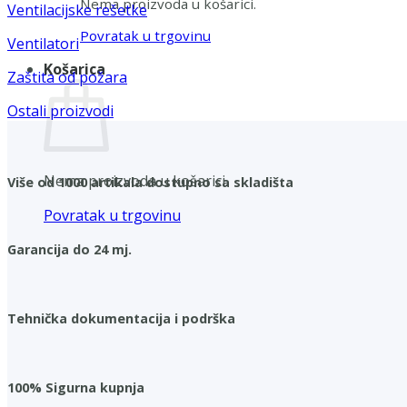
Nema proizvoda u košarici.
Ventilacijske rešetke
Povratak u trgovinu
Ventilatori
Košarica
Zaštita od požara
Ostali proizvodi
Nema proizvoda u košarici.
Više od 1000 artikala dostupno sa skladišta
Povratak u trgovinu
Garancija do 24 mj.
Tehnička dokumentacija i podrška
100% Sigurna kupnja