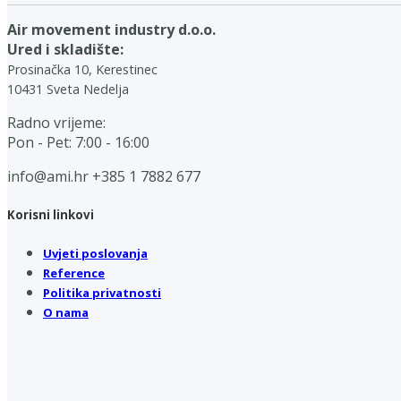
Air movement industry d.o.o.
Ured i skladište:
Prosinačka 10, Kerestinec
10431 Sveta Nedelja
Radno vrijeme:
Pon - Pet: 7:00 - 16:00
info@ami.hr
+385 1 7882 677
Korisni linkovi
Uvjeti poslovanja
Reference
Politika privatnosti
O nama