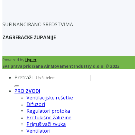
SUFINANCIRANO SREDSTVIMA
ZAGREBAČKE ŽUPANIJE
Powered by
Hyper
Sva prava pridržana Air Movement Industry d.o.o. © 2023
Pretraži:
PROIZVODI
Ventilacijske rešetke
Difuzori
Regulatori protoka
Protukišne žaluzine
Prigušivači zvuka
Ventilatori