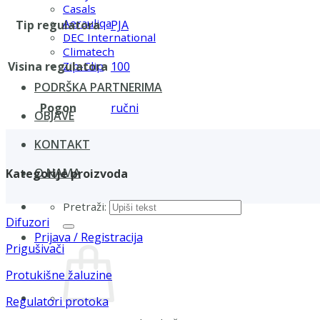
Casals
Aerauliqa
Tip regulatora
PJA
DEC International
Climatech
Visina regulatora
100
Zip-Clip
PODRŠKA PARTNERIMA
Pogon
ručni
OBJAVE
KONTAKT
O NAMA
Kategorije proizvoda
Pretraži:
Difuzori
Prijava / Registracija
Prigušivači
Protukišne žaluzine
Regulatori protoka