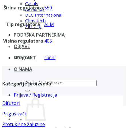
Casals
Širina regulatora
550
Aerauliqa
DEC International
Climatech
Tip regulatora
ALM
Zip-Clip
PODRŠKA PARTNERIMA
Visina regulatora
405
OBJAVE
Pogon
ručni
KONTAKT
O NAMA
Pretraži:
Kategorije proizvoda
Prijava / Registracija
Difuzori
Prigušivači
Protukišne žaluzine