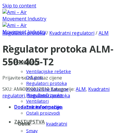
Skip to content
Regulatori protoka
/
Kvadratni regulatori
/
ALM
Regulator protoka ALM-
550×405-T2
PROIZVODI
Ventilacijske rešetke
Difuzori
Prijavite se za prikaz cijene
Regulatori protoka
SKU:
AMI0000012810
Kategorije:
ALM
,
Kvadratni
Protukišne žaluzine
Prigušivači zvuka
regulatori
,
Regulatori protoka
Ventilatori
Dodatne informacije
Zaštita od požara
Ostali proizvodi
ZASTUPSTVA
Oblik
kvadratni
Smay