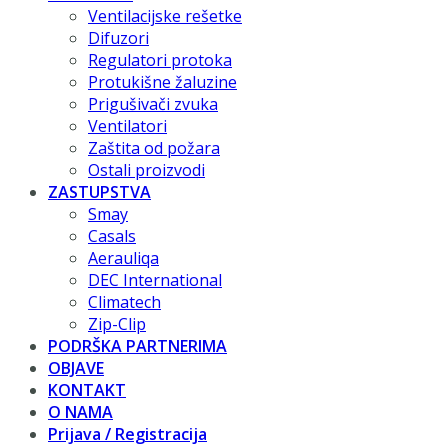
Ventilacijske rešetke
Difuzori
Regulatori protoka
Protukišne žaluzine
Prigušivači zvuka
Ventilatori
Zaštita od požara
Ostali proizvodi
ZASTUPSTVA
Smay
Casals
Aerauliqa
DEC International
Climatech
Zip-Clip
PODRŠKA PARTNERIMA
OBJAVE
KONTAKT
O NAMA
Prijava / Registracija