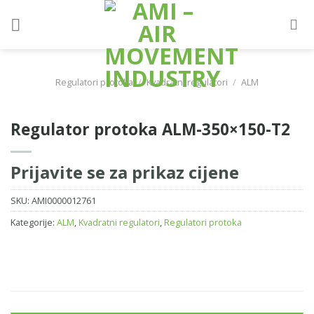
Skip
to
content
Regulatori protoka
/
Kvadratni regulatori
/
ALM
Regulator protoka ALM-350×150-T2
Prijavite se za prikaz cijene
SKU:
AMI0000012761
Kategorije:
ALM
,
Kvadratni regulatori
,
Regulatori protoka