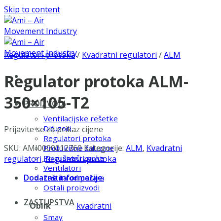
Skip to content
Regulatori protoka
/
Kvadratni regulatori
/
ALM
Regulator protoka ALM-
350×105-T2
PROIZVODI
Ventilacijske rešetke
Difuzori
Prijavite se za prikaz cijene
Regulatori protoka
SKU:
AMI0000012760
Kategorije:
ALM
,
Kvadratni
Protukišne žaluzine
Prigušivači zvuka
regulatori
,
Regulatori protoka
Ventilatori
Dodatne informacije
Zaštita od požara
Ostali proizvodi
ZASTUPSTVA
Oblik
kvadratni
Smay