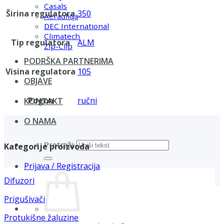
Casals
Širina regulatora
350
Aerauliqa
DEC International
Climatech
Tip regulatora
ALM
Zip-Clip
PODRŠKA PARTNERIMA
Visina regulatora
105
OBJAVE
Pogon
ručni
KONTAKT
O NAMA
Pretraži:
Kategorije proizvoda
Prijava / Registracija
Difuzori
Prigušivači
Protukišne žaluzine