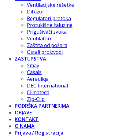
Ventilacijske rešetke
Difuzori
Regulatori protoka
Protukišne žaluzine
Prigušivači zvuka
Ventilatori
Zaštita od požara
Ostali proizvodi
ZASTUPSTVA
Smay
Casals
Aerauliqa
DEC International
Climatech
Zip-Clip
PODRŠKA PARTNERIMA
OBJAVE
KONTAKT
O NAMA
Prijava / Registracija