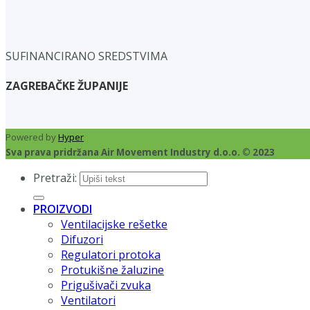
SUFINANCIRANO SREDSTVIMA
ZAGREBAČKE ŽUPANIJE
Powered by
Hyper
Sva prava pridržana Air Movement Industry d.o.o. © 2023
Pretraži:
PROIZVODI
Ventilacijske rešetke
Difuzori
Regulatori protoka
Protukišne žaluzine
Prigušivači zvuka
Ventilatori