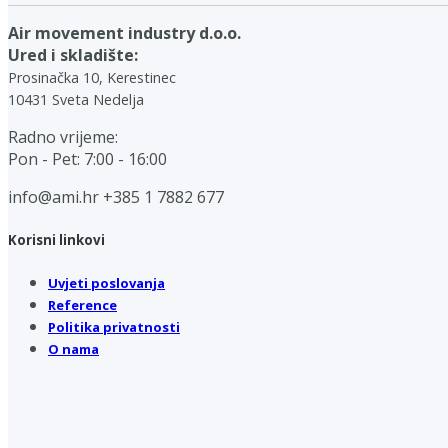
Air movement industry d.o.o.
Ured i skladište:
Prosinačka 10, Kerestinec
10431 Sveta Nedelja
Radno vrijeme:
Pon - Pet: 7:00 - 16:00
info@ami.hr
+385 1 7882 677
Korisni linkovi
Uvjeti poslovanja
Reference
Politika privatnosti
O nama