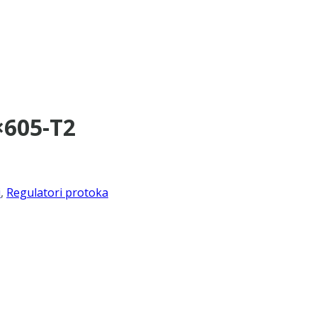
×605-T2
i
,
Regulatori protoka