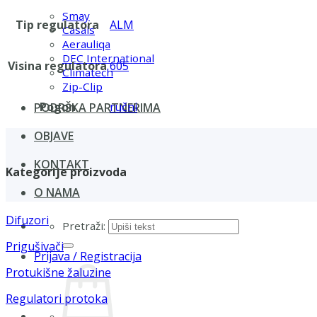
Smay
Tip regulatora
ALM
Casals
Aerauliqa
DEC International
Visina regulatora
605
Climatech
Zip-Clip
Pogon
ručni
PODRŠKA PARTNERIMA
OBJAVE
KONTAKT
Kategorije proizvoda
O NAMA
Difuzori
Pretraži:
Prigušivači
Prijava / Registracija
Protukišne žaluzine
Regulatori protoka