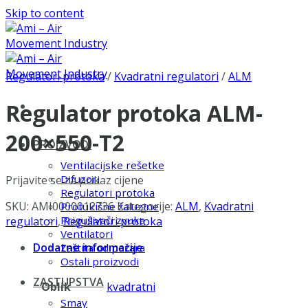
Skip to content
Regulatori protoka
/
Kvadratni regulatori
/
ALM
Regulator protoka ALM-
200×550-T2
PROIZVODI
Ventilacijske rešetke
Difuzori
Prijavite se za prikaz cijene
Regulatori protoka
SKU:
AMI0000012736
Kategorije:
ALM
,
Kvadratni
Protukišne žaluzine
Prigušivači zvuka
regulatori
,
Regulatori protoka
Ventilatori
Dodatne informacije
Zaštita od požara
Ostali proizvodi
ZASTUPSTVA
Oblik
kvadratni
Smay