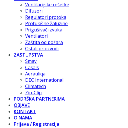
Ventilacijske rešetke
Difuzori
Regulatori protoka
Protukišne žaluzine
Prigušivači zvuka
Ventilatori
Zaštita od požara
Ostali proizvodi
ZASTUPSTVA
Smay
Casals
Aerauliqa
DEC International
Climatech
Zip-Clip
PODRŠKA PARTNERIMA
OBJAVE
KONTAKT
O NAMA
Prijava / Registracija