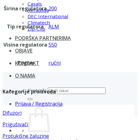
Casals
Širina regulatora
200
Aerauliqa
DEC International
Climatech
Tip regulatora
ALM
Zip-Clip
PODRŠKA PARTNERIMA
Visina regulatora
550
OBJAVE
Pogon
ručni
KONTAKT
O NAMA
Pretraži:
Kategorije proizvoda
Prijava / Registracija
Difuzori
Prigušivači
Protukišne žaluzine