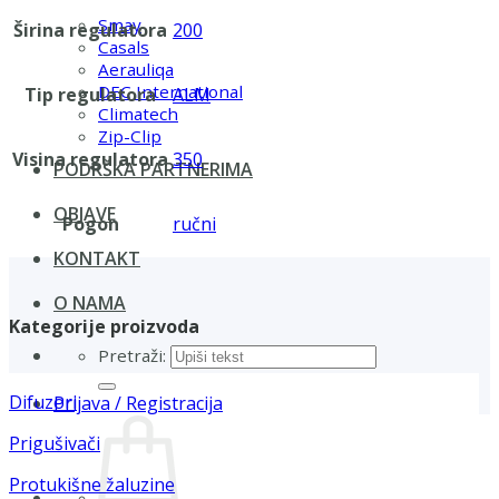
Smay
Širina regulatora
200
Casals
Aerauliqa
DEC International
Tip regulatora
ALM
Climatech
Zip-Clip
Visina regulatora
350
PODRŠKA PARTNERIMA
OBJAVE
Pogon
ručni
KONTAKT
O NAMA
Kategorije proizvoda
Pretraži:
Difuzori
Prijava / Registracija
Prigušivači
Protukišne žaluzine