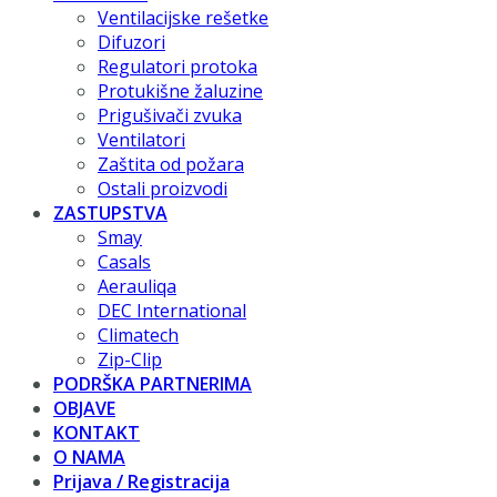
Ventilacijske rešetke
Difuzori
Regulatori protoka
Protukišne žaluzine
Prigušivači zvuka
Ventilatori
Zaštita od požara
Ostali proizvodi
ZASTUPSTVA
Smay
Casals
Aerauliqa
DEC International
Climatech
Zip-Clip
PODRŠKA PARTNERIMA
OBJAVE
KONTAKT
O NAMA
Prijava / Registracija