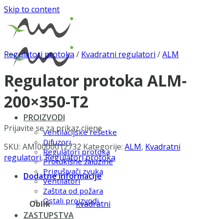
Skip to content
Regulatori protoka
/
Kvadratni regulatori
/
ALM
Regulator protoka ALM-
200×350-T2
PROIZVODI
Prijavite se za prikaz cijene
Ventilacijske rešetke
Difuzori
SKU:
AMI0000012732
Kategorije:
ALM
,
Kvadratni
Regulatori protoka
regulatori
,
Regulatori protoka
Protukišne žaluzine
Prigušivači zvuka
Dodatne informacije
Ventilatori
Zaštita od požara
Ostali proizvodi
Oblik
kvadratni
ZASTUPSTVA