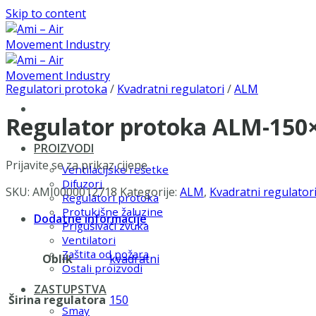
Skip to content
Regulatori protoka
/
Kvadratni regulatori
/
ALM
Regulator protoka ALM-150
PROIZVODI
Prijavite se za prikaz cijene
Ventilacijske rešetke
Difuzori
SKU:
AMI0000012718
Kategorije:
ALM
,
Kvadratni regulator
Regulatori protoka
Protukišne žaluzine
Dodatne informacije
Prigušivači zvuka
Ventilatori
Zaštita od požara
Oblik
kvadratni
Ostali proizvodi
ZASTUPSTVA
Širina regulatora
150
Smay