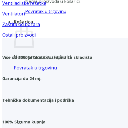
Nema proizvoda u košarici.
Ventilacijske rešetke
Povratak u trgovinu
Ventilatori
Košarica
Zaštita od požara
Ostali proizvodi
Nema proizvoda u košarici.
Više od 1000 artikala dostupno sa skladišta
Povratak u trgovinu
Garancija do 24 mj.
Tehnička dokumentacija i podrška
100% Sigurna kupnja