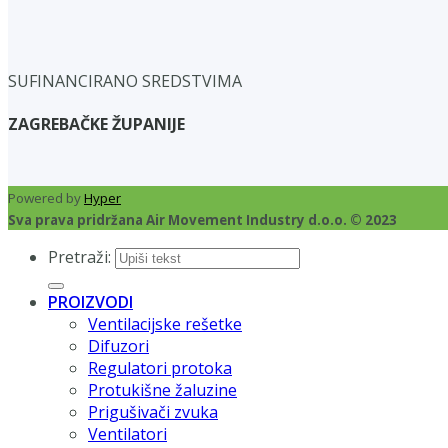
SUFINANCIRANO SREDSTVIMA
ZAGREBAČKE ŽUPANIJE
Powered by
Hyper
Sva prava pridržana Air Movement Industry d.o.o. © 2023
Pretraži:
PROIZVODI
Ventilacijske rešetke
Difuzori
Regulatori protoka
Protukišne žaluzine
Prigušivači zvuka
Ventilatori