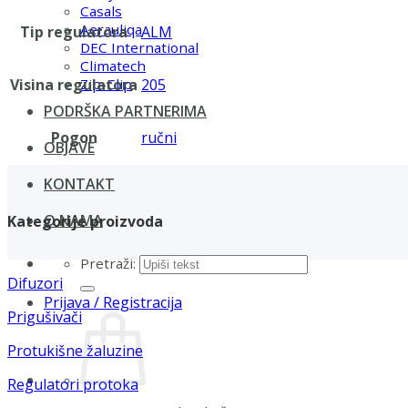
Casals
Aerauliqa
Tip regulatora
ALM
DEC International
Climatech
Visina regulatora
205
Zip-Clip
PODRŠKA PARTNERIMA
Pogon
ručni
OBJAVE
KONTAKT
O NAMA
Kategorije proizvoda
Pretraži:
Difuzori
Prijava / Registracija
Prigušivači
Protukišne žaluzine
Regulatori protoka