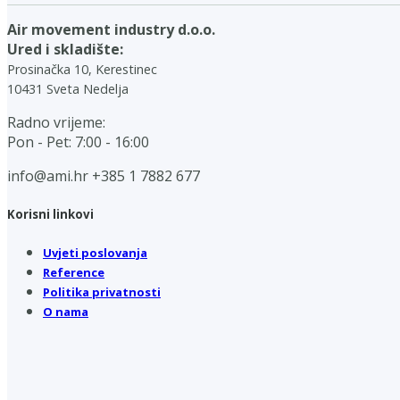
Air movement industry d.o.o.
Ured i skladište:
Prosinačka 10, Kerestinec
10431 Sveta Nedelja
Radno vrijeme:
Pon - Pet: 7:00 - 16:00
info@ami.hr
+385 1 7882 677
Korisni linkovi
Uvjeti poslovanja
Reference
Politika privatnosti
O nama