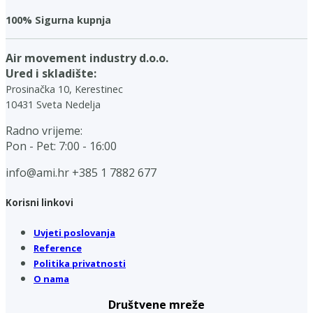
100% Sigurna kupnja
Air movement industry d.o.o.
Ured i skladište:
Prosinačka 10, Kerestinec
10431 Sveta Nedelja
Radno vrijeme:
Pon - Pet: 7:00 - 16:00
info@ami.hr
+385 1 7882 677
Korisni linkovi
Uvjeti poslovanja
Reference
Politika privatnosti
O nama
Društvene mreže