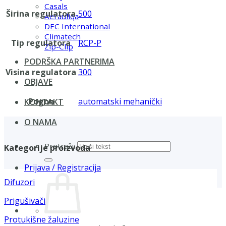
Casals
Širina regulatora
500
Aerauliqa
DEC International
Climatech
Tip regulatora
RCP-P
Zip-Clip
PODRŠKA PARTNERIMA
Visina regulatora
300
OBJAVE
Pogon
automatski mehanički
KONTAKT
O NAMA
Pretraži:
Kategorije proizvoda
Prijava / Registracija
Difuzori
Prigušivači
Protukišne žaluzine