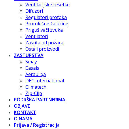
Ventilacijske rešetke
Difuzori
Regulatori protoka
Protukišne žaluzine
Prigušivači zvuka
Ventilatori
Zaštita od požara
Ostali proizvodi
ZASTUPSTVA
Smay
Casals
Aerauliqa
DEC International
Climatech
Zip-Clip
PODRŠKA PARTNERIMA
OBJAVE
KONTAKT
O NAMA
Prijava / Registracija