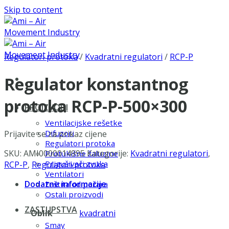
Skip to content
Regulatori protoka
/
Kvadratni regulatori
/
RCP-P
Regulator konstantnog
protoka RCP-P-500×300
PROIZVODI
Ventilacijske rešetke
Difuzori
Prijavite se za prikaz cijene
Regulatori protoka
SKU:
AMI0000014995
Kategorije:
Kvadratni regulatori
,
Protukišne žaluzine
Prigušivači zvuka
RCP-P
,
Regulatori protoka
Ventilatori
Dodatne informacije
Zaštita od požara
Ostali proizvodi
ZASTUPSTVA
Oblik
kvadratni
Smay