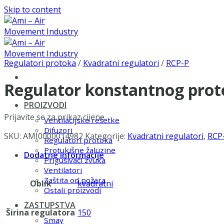
Skip to content
Regulatori protoka
/
Kvadratni regulatori
/
RCP-P
Regulator konstantnog prot
PROIZVODI
Prijavite se za prikaz cijene
Ventilacijske rešetke
Difuzori
SKU:
AMI0000014982
Kategorije:
Kvadratni regulatori
,
RCP
Regulatori protoka
Protukišne žaluzine
Dodatne informacije
Prigušivači zvuka
Ventilatori
Zaštita od požara
Oblik
kvadratni
Ostali proizvodi
ZASTUPSTVA
Širina regulatora
150
Smay