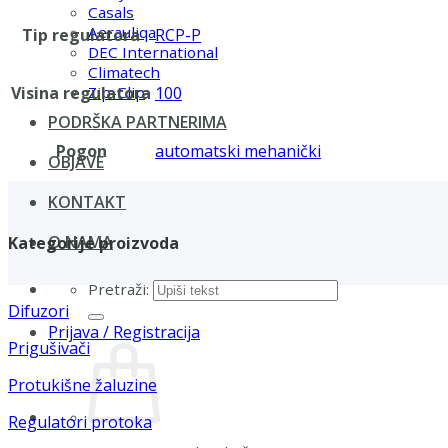
Casals
Aerauliqa
Tip regulatora
RCP-P
DEC International
Climatech
Visina regulatora
100
Zip-Clip
PODRŠKA PARTNERIMA
Pogon
automatski mehanički
OBJAVE
KONTAKT
O NAMA
Kategorije proizvoda
Pretraži:
Difuzori
Prijava / Registracija
Prigušivači
Protukišne žaluzine
Regulatori protoka