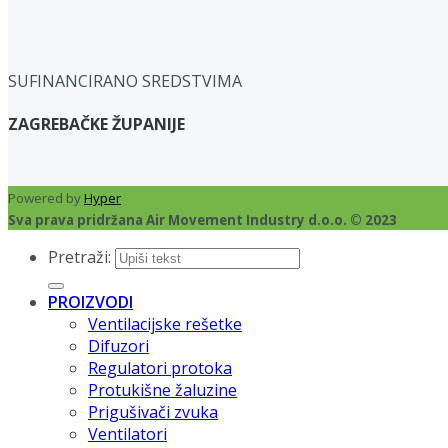
SUFINANCIRANO SREDSTVIMA
ZAGREBAČKE ŽUPANIJE
Powered by
Hyper
Sva prava pridržana Air Movement Industry d.o.o. © 2023
Pretraži:
PROIZVODI
Ventilacijske rešetke
Difuzori
Regulatori protoka
Protukišne žaluzine
Prigušivači zvuka
Ventilatori