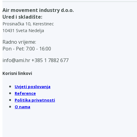
Air movement industry d.o.o.
Ured i skladište:
Prosinačka 10, Kerestinec
10431 Sveta Nedelja
Radno vrijeme:
Pon - Pet: 7:00 - 16:00
info@ami.hr
+385 1 7882 677
Korisni linkovi
Uvjeti poslovanja
Reference
Politika privatnosti
O nama