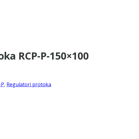
oka RCP-P-150×100
-P
,
Regulatori protoka