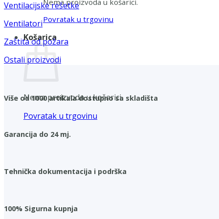
Nema proizvoda u košarici.
Ventilacijske rešetke
Povratak u trgovinu
Ventilatori
Košarica
Zaštita od požara
Ostali proizvodi
Nema proizvoda u košarici.
Više od 1000 artikala dostupno sa skladišta
Povratak u trgovinu
Garancija do 24 mj.
Tehnička dokumentacija i podrška
100% Sigurna kupnja