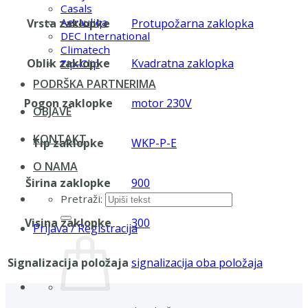
Casals
Aerauliqa
Vrsta zaklopke
Protupožarna zaklopka
DEC International
Climatech
Oblik zaklopke
Kvadratna zaklopka
Zip-Clip
PODRŠKA PARTNERIMA
Pogon zaklopke
motor 230V
OBJAVE
KONTAKT
Tip zaklopke
WKP-P-E
O NAMA
Širina zaklopke
900
Pretraži:
Visina zaklopke
300
Prijava / Registracija
Signalizacija položaja
signalizacija oba položaja