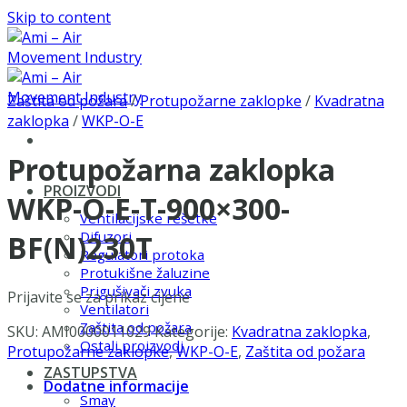
Skip to content
Zaštita od požara
/
Protupožarne zaklopke
/
Kvadratna
zaklopka
/
WKP-O-E
Protupožarna zaklopka
PROIZVODI
WKP-O-E-T-900×300-
Ventilacijske rešetke
Difuzori
BF(N)230T
Regulatori protoka
Protukišne žaluzine
Prigušivači zvuka
Prijavite se za prikaz cijene
Ventilatori
Zaštita od požara
SKU:
AMI0000011029
Kategorije:
Kvadratna zaklopka
,
Ostali proizvodi
Protupožarne zaklopke
,
WKP-O-E
,
Zaštita od požara
ZASTUPSTVA
Dodatne informacije
Smay