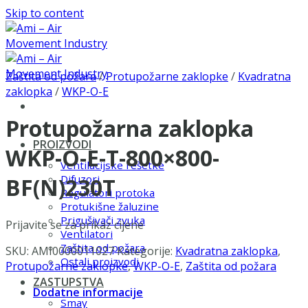
Skip to content
Zaštita od požara
/
Protupožarne zaklopke
/
Kvadratna
zaklopka
/
WKP-O-E
Protupožarna zaklopka
PROIZVODI
WKP-O-E-T-800×800-
Ventilacijske rešetke
Difuzori
BF(N)230T
Regulatori protoka
Protukišne žaluzine
Prigušivači zvuka
Prijavite se za prikaz cijene
Ventilatori
Zaštita od požara
SKU:
AMI0000011027
Kategorije:
Kvadratna zaklopka
,
Ostali proizvodi
Protupožarne zaklopke
,
WKP-O-E
,
Zaštita od požara
ZASTUPSTVA
Dodatne informacije
Smay