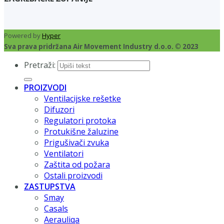
Powered by
Hyper
Sva prava pridržana Air Movement Industry d.o.o. © 2023
Pretraži:
PROIZVODI
Ventilacijske rešetke
Difuzori
Regulatori protoka
Protukišne žaluzine
Prigušivači zvuka
Ventilatori
Zaštita od požara
Ostali proizvodi
ZASTUPSTVA
Smay
Casals
Aerauliqa