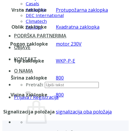
Casals
Aerauliqa
Vrsta zaklopke
Protupožarna zaklopka
DEC International
Climatech
Oblik zaklopke
Kvadratna zaklopka
Zip-Clip
PODRŠKA PARTNERIMA
Pogon zaklopke
motor 230V
OBJAVE
KONTAKT
Tip zaklopke
WKP-P-E
O NAMA
Širina zaklopke
800
Pretraži:
Visina zaklopke
800
Prijava / Registracija
Signalizacija položaja
signalizacija oba položaja