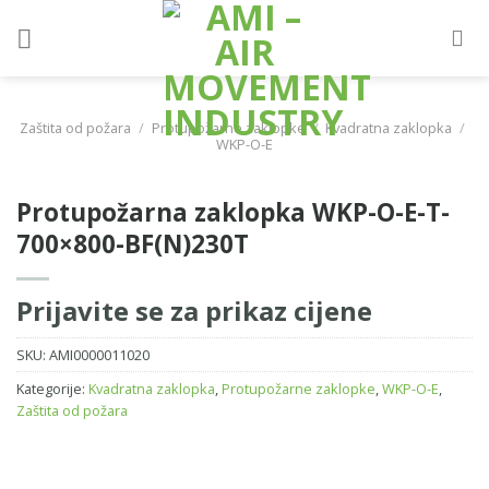
Skip
to
content
Zaštita od požara
/
Protupožarne zaklopke
/
Kvadratna zaklopka
/
WKP-O-E
Protupožarna zaklopka WKP-O-E-T-
700×800-BF(N)230T
Prijavite se za prikaz cijene
SKU:
AMI0000011020
Kategorije:
Kvadratna zaklopka
,
Protupožarne zaklopke
,
WKP-O-E
,
Zaštita od požara