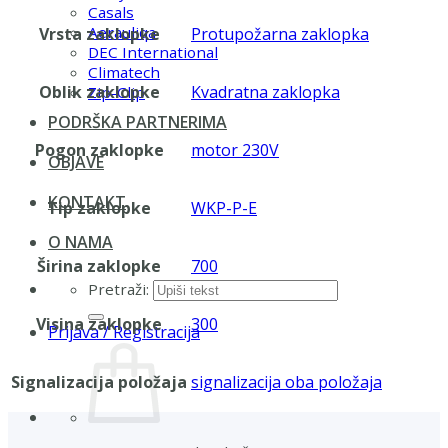
Casals
Aerauliqa
Vrsta zaklopke
Protupožarna zaklopka
DEC International
Climatech
Oblik zaklopke
Kvadratna zaklopka
Zip-Clip
PODRŠKA PARTNERIMA
Pogon zaklopke
motor 230V
OBJAVE
KONTAKT
Tip zaklopke
WKP-P-E
O NAMA
Širina zaklopke
700
Pretraži:
Visina zaklopke
300
Prijava / Registracija
Signalizacija položaja
signalizacija oba položaja