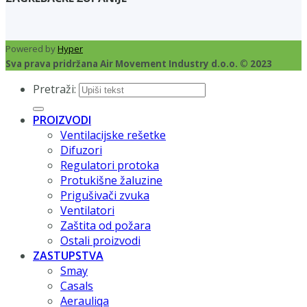
Powered by
Hyper
Sva prava pridržana Air Movement Industry d.o.o. © 2023
Pretraži:
PROIZVODI
Ventilacijske rešetke
Difuzori
Regulatori protoka
Protukišne žaluzine
Prigušivači zvuka
Ventilatori
Zaštita od požara
Ostali proizvodi
ZASTUPSTVA
Smay
Casals
Aerauliqa