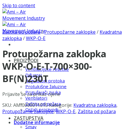
Skip to content
Zaštita od požara
/
Protupožarne zaklopke
/
Kvadratna
zaklopka
/
WKP-O-E
Protupožarna zaklopka
PROIZVODI
WKP-O-E-T-700×300-
Ventilacijske rešetke
Difuzori
BF(N)230T
Regulatori protoka
Protukišne žaluzine
Prigušivači zvuka
Prijavite se za prikaz cijene
Ventilatori
Zaštita od požara
SKU:
AMI0000011015
Kategorije:
Kvadratna zaklopka
,
Ostali proizvodi
Protupožarne zaklopke
,
WKP-O-E
,
Zaštita od požara
ZASTUPSTVA
Dodatne informacije
Smay