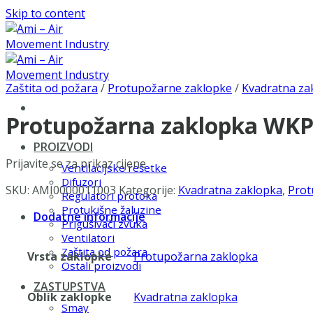
Skip to content
Zaštita od požara
/
Protupožarne zaklopke
/
Kvadratna za
Protupožarna zaklopka WKP
PROIZVODI
Prijavite se za prikaz cijene
Ventilacijske rešetke
Difuzori
SKU:
AMI0000011003
Kategorije:
Kvadratna zaklopka
,
Prot
Regulatori protoka
Protukišne žaluzine
Dodatne informacije
Prigušivači zvuka
Ventilatori
Zaštita od požara
Vrsta zaklopke
Protupožarna zaklopka
Ostali proizvodi
ZASTUPSTVA
Oblik zaklopke
Kvadratna zaklopka
Smay