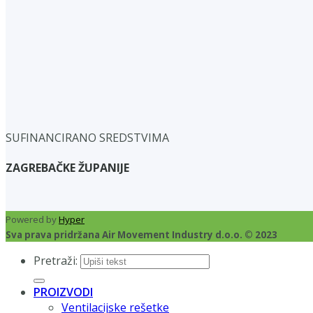
SUFINANCIRANO SREDSTVIMA
ZAGREBAČKE ŽUPANIJE
Powered by
Hyper
Sva prava pridržana Air Movement Industry d.o.o. © 2023
Pretraži:
PROIZVODI
Ventilacijske rešetke