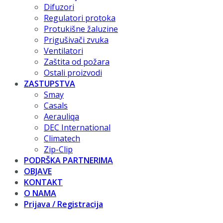
Difuzori
Regulatori protoka
Protukišne žaluzine
Prigušivači zvuka
Ventilatori
Zaštita od požara
Ostali proizvodi
ZASTUPSTVA
Smay
Casals
Aerauliqa
DEC International
Climatech
Zip-Clip
PODRŠKA PARTNERIMA
OBJAVE
KONTAKT
O NAMA
Prijava / Registracija