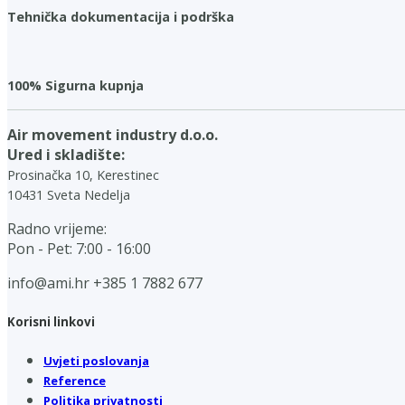
Tehnička dokumentacija i podrška
100% Sigurna kupnja
Air movement industry d.o.o.
Ured i skladište:
Prosinačka 10, Kerestinec
10431 Sveta Nedelja
Radno vrijeme:
Pon - Pet: 7:00 - 16:00
info@ami.hr
+385 1 7882 677
Korisni linkovi
Uvjeti poslovanja
Reference
Politika privatnosti