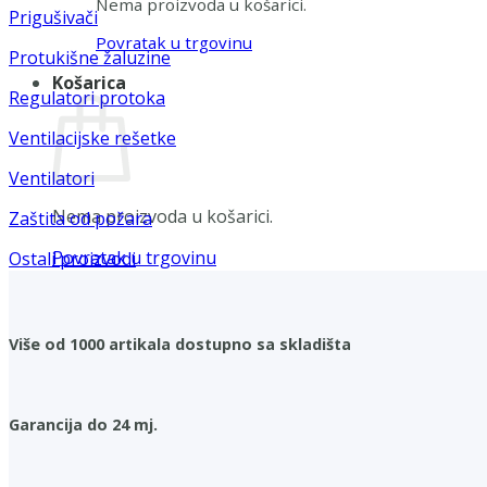
Nema proizvoda u košarici.
Prigušivači
Povratak u trgovinu
Protukišne žaluzine
Košarica
Regulatori protoka
Ventilacijske rešetke
Ventilatori
Nema proizvoda u košarici.
Zaštita od požara
Povratak u trgovinu
Ostali proizvodi
Više od 1000 artikala dostupno sa skladišta
Garancija do 24 mj.