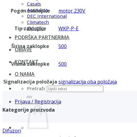
Casals
Aerauliqa
Pogon zaklopke
motor 230V
DEC International
Climatech
Tip zaklopke
WKP-P-E
Zip-Clip
PODRŠKA PARTNERIMA
Širina zaklopke
500
OBJAVE
KONTAKT
Visina zaklopke
500
O NAMA
Signalizacija položaja
signalizacija oba položaja
Pretraži:
Prijava / Registracija
Kategorije proizvoda
Difuzori