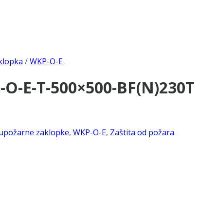
klopka
/
WKP-O-E
-O-E-T-500×500-BF(N)230T
upožarne zaklopke
,
WKP-O-E
,
Zaštita od požara