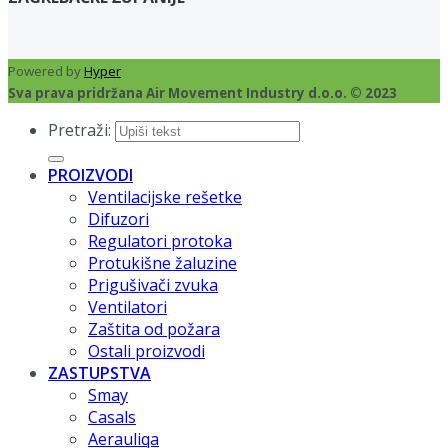
Powered by
Hyper
Sva prava pridržana Air Movement Industry d.o.o. © 2023
Pretraži:
PROIZVODI
Ventilacijske rešetke
Difuzori
Regulatori protoka
Protukišne žaluzine
Prigušivači zvuka
Ventilatori
Zaštita od požara
Ostali proizvodi
ZASTUPSTVA
Smay
Casals
Aerauliqa