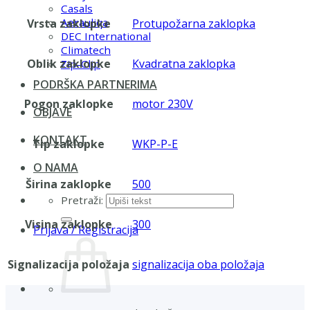
Casals
Aerauliqa
Vrsta zaklopke
Protupožarna zaklopka
DEC International
Climatech
Oblik zaklopke
Kvadratna zaklopka
Zip-Clip
PODRŠKA PARTNERIMA
Pogon zaklopke
motor 230V
OBJAVE
KONTAKT
Tip zaklopke
WKP-P-E
O NAMA
Širina zaklopke
500
Pretraži:
Visina zaklopke
300
Prijava / Registracija
Signalizacija položaja
signalizacija oba položaja