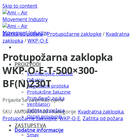
Skip to content
Zaštita od požara
/
Protupožarne zaklopke
/
Kvadratna
zaklopka
/
WKP-O-E
Protupožarna zaklopka
PROIZVODI
WKP-O-E-T-500×300-
Ventilacijske rešetke
Difuzori
BF(N)230T
Regulatori protoka
Protukišne žaluzine
Prigušivači zvuka
Prijavite se za prikaz cijene
Ventilatori
Zaštita od požara
SKU:
AMI0000011001
Kategorije:
Kvadratna zaklopka
,
Ostali proizvodi
Protupožarne zaklopke
,
WKP-O-E
,
Zaštita od požara
ZASTUPSTVA
Dodatne informacije
Smay