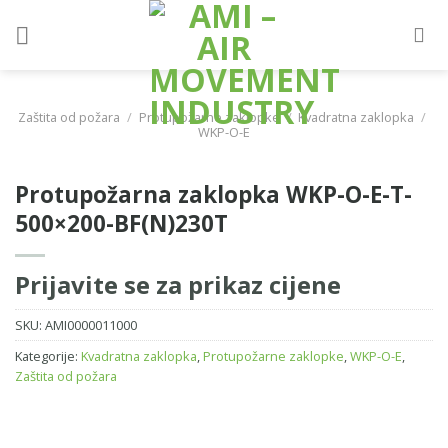
Skip
to
content
Zaštita od požara
/
Protupožarne zaklopke
/
Kvadratna zaklopka
/
WKP-O-E
Protupožarna zaklopka WKP-O-E-T-
500×200-BF(N)230T
Prijavite se za prikaz cijene
SKU:
AMI0000011000
Kategorije:
Kvadratna zaklopka
,
Protupožarne zaklopke
,
WKP-O-E
,
Zaštita od požara