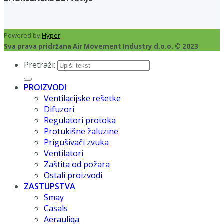
Powered by
Hyper
Sva prava pridržana Air Movement Industry d.o.o. © 2023
Pretraži:
PROIZVODI
Ventilacijske rešetke
Difuzori
Regulatori protoka
Protukišne žaluzine
Prigušivači zvuka
Ventilatori
Zaštita od požara
Ostali proizvodi
ZASTUPSTVA
Smay
Casals
Aerauliqa