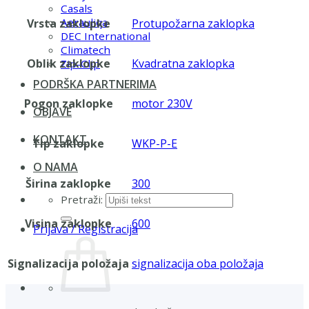
Casals
Aerauliqa
Vrsta zaklopke
Protupožarna zaklopka
DEC International
Climatech
Oblik zaklopke
Kvadratna zaklopka
Zip-Clip
PODRŠKA PARTNERIMA
Pogon zaklopke
motor 230V
OBJAVE
KONTAKT
Tip zaklopke
WKP-P-E
O NAMA
Širina zaklopke
300
Pretraži:
Visina zaklopke
600
Prijava / Registracija
Signalizacija položaja
signalizacija oba položaja