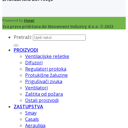
Powered by
Hyper
Sva prava pridržana Air Movement Industry d.o.o. © 2023
Pretraži:
PROIZVODI
Ventilacijske rešetke
Difuzori
Regulatori protoka
Protukišne žaluzine
Prigušivači zvuka
Ventilatori
Zaštita od požara
Ostali proizvodi
ZASTUPSTVA
Smay
Casals
Aerauliqa