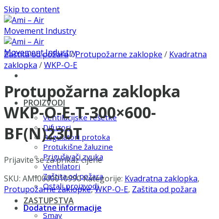
Skip to content
Zaštita od požara
/
Protupožarne zaklopke
/
Kvadratna
zaklopka
/
WKP-O-E
Protupožarna zaklopka
PROIZVODI
WKP-O-E-T-300×600-
Ventilacijske rešetke
Difuzori
BF(N)230T
Regulatori protoka
Protukišne žaluzine
Prigušivači zvuka
Prijavite se za prikaz cijene
Ventilatori
Zaštita od požara
SKU:
AMI0000010990
Kategorije:
Kvadratna zaklopka
,
Ostali proizvodi
Protupožarne zaklopke
,
WKP-O-E
,
Zaštita od požara
ZASTUPSTVA
Dodatne informacije
Smay