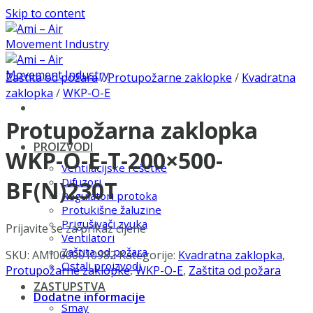
Skip to content
Zaštita od požara
/
Protupožarne zaklopke
/
Kvadratna
zaklopka
/
WKP-O-E
Protupožarna zaklopka
PROIZVODI
WKP-O-E-T-200×500-
Ventilacijske rešetke
Difuzori
BF(N)230T
Regulatori protoka
Protukišne žaluzine
Prigušivači zvuka
Prijavite se za prikaz cijene
Ventilatori
Zaštita od požara
SKU:
AMI0000010982
Kategorije:
Kvadratna zaklopka
,
Ostali proizvodi
Protupožarne zaklopke
,
WKP-O-E
,
Zaštita od požara
ZASTUPSTVA
Dodatne informacije
Smay