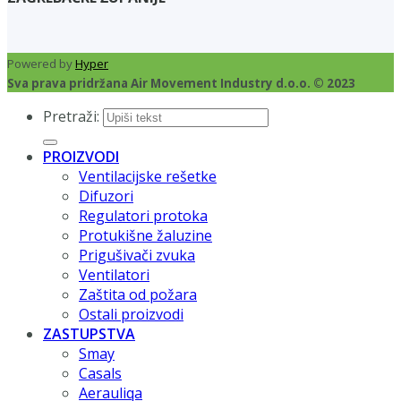
Powered by
Hyper
Sva prava pridržana Air Movement Industry d.o.o. © 2023
Pretraži:
PROIZVODI
Ventilacijske rešetke
Difuzori
Regulatori protoka
Protukišne žaluzine
Prigušivači zvuka
Ventilatori
Zaštita od požara
Ostali proizvodi
ZASTUPSTVA
Smay
Casals
Aerauliqa