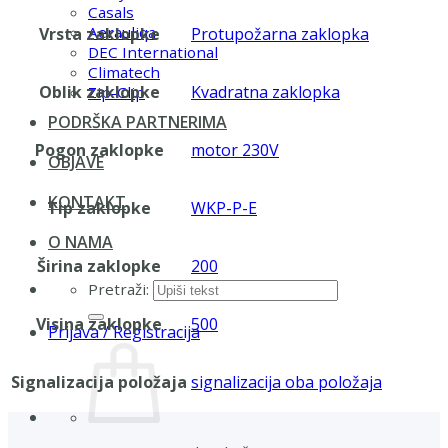
Casals
Aerauliqa
Vrsta zaklopke
Protupožarna zaklopka
DEC International
Climatech
Oblik zaklopke
Kvadratna zaklopka
Zip-Clip
PODRŠKA PARTNERIMA
Pogon zaklopke
motor 230V
OBJAVE
KONTAKT
Tip zaklopke
WKP-P-E
O NAMA
Širina zaklopke
200
Pretraži:
Visina zaklopke
500
Prijava / Registracija
Signalizacija položaja
signalizacija oba položaja