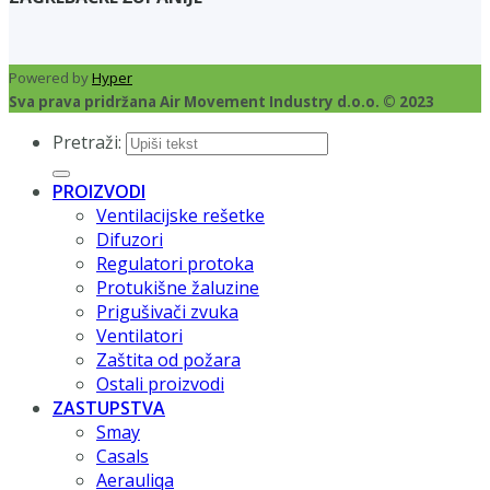
Powered by
Hyper
Sva prava pridržana Air Movement Industry d.o.o. © 2023
Pretraži:
PROIZVODI
Ventilacijske rešetke
Difuzori
Regulatori protoka
Protukišne žaluzine
Prigušivači zvuka
Ventilatori
Zaštita od požara
Ostali proizvodi
ZASTUPSTVA
Smay
Casals
Aerauliqa