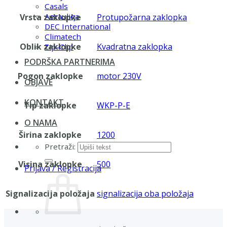
Casals
Aerauliqa
Vrsta zaklopke
Protupožarna zaklopka
DEC International
Climatech
Oblik zaklopke
Kvadratna zaklopka
Zip-Clip
PODRŠKA PARTNERIMA
Pogon zaklopke
motor 230V
OBJAVE
KONTAKT
Tip zaklopke
WKP-P-E
O NAMA
Širina zaklopke
1200
Pretraži:
Visina zaklopke
500
Prijava / Registracija
Signalizacija položaja
signalizacija oba položaja