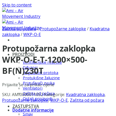
Skip to content
Zaštita od požara
/
Protupožarne zaklopke
/
Kvadratna
zaklopka
/
WKP-O-E
Protupožarna zaklopka
PROIZVODI
WKP-O-E-T-1200×500-
Ventilacijske rešetke
Difuzori
BF(N)230T
Regulatori protoka
Protukišne žaluzine
Prigušivači zvuka
Prijavite se za prikaz cijene
Ventilatori
Zaštita od požara
SKU:
AMI0000011052
Kategorije:
Kvadratna zaklopka
,
Ostali proizvodi
Protupožarne zaklopke
,
WKP-O-E
,
Zaštita od požara
ZASTUPSTVA
Dodatne informacije
Smay