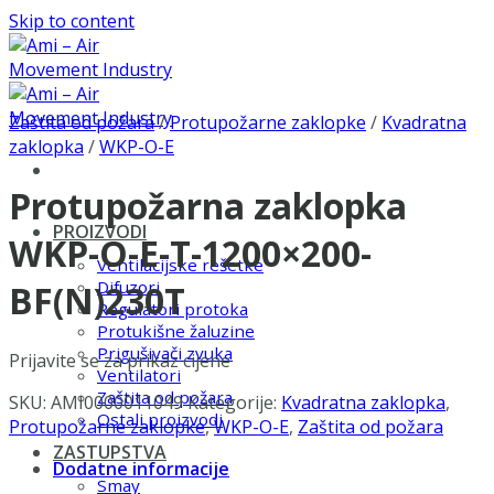
Skip to content
Zaštita od požara
/
Protupožarne zaklopke
/
Kvadratna
zaklopka
/
WKP-O-E
Protupožarna zaklopka
PROIZVODI
WKP-O-E-T-1200×200-
Ventilacijske rešetke
Difuzori
BF(N)230T
Regulatori protoka
Protukišne žaluzine
Prigušivači zvuka
Prijavite se za prikaz cijene
Ventilatori
Zaštita od požara
SKU:
AMI0000011049
Kategorije:
Kvadratna zaklopka
,
Ostali proizvodi
Protupožarne zaklopke
,
WKP-O-E
,
Zaštita od požara
ZASTUPSTVA
Dodatne informacije
Smay