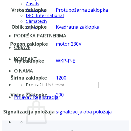
Casals
Aerauliqa
Vrsta zaklopke
Protupožarna zaklopka
DEC International
Climatech
Oblik zaklopke
Kvadratna zaklopka
Zip-Clip
PODRŠKA PARTNERIMA
Pogon zaklopke
motor 230V
OBJAVE
KONTAKT
Tip zaklopke
WKP-P-E
O NAMA
Širina zaklopke
1200
Pretraži:
Visina zaklopke
200
Prijava / Registracija
Signalizacija položaja
signalizacija oba položaja