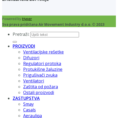
Powered by
Hyper
Sva prava pridržana Air Movement Industry d.o.o. © 2023
Pretraži:
PROIZVODI
Ventilacijske rešetke
Difuzori
Regulatori protoka
Protukišne žaluzine
Prigušivači zvuka
Ventilatori
Zaštita od požara
Ostali proizvodi
ZASTUPSTVA
Smay
Casals
Aerauliqa