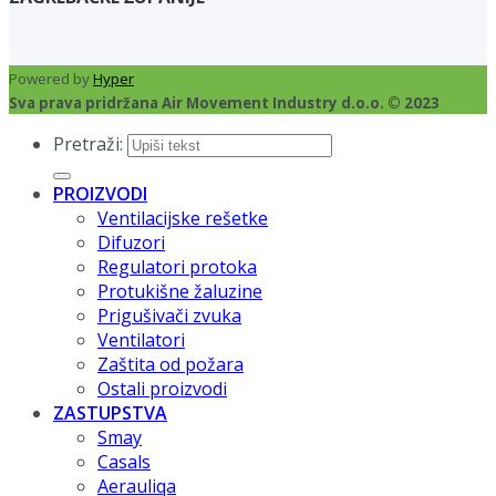
Powered by
Hyper
Sva prava pridržana Air Movement Industry d.o.o. © 2023
Pretraži:
PROIZVODI
Ventilacijske rešetke
Difuzori
Regulatori protoka
Protukišne žaluzine
Prigušivači zvuka
Ventilatori
Zaštita od požara
Ostali proizvodi
ZASTUPSTVA
Smay
Casals
Aerauliqa