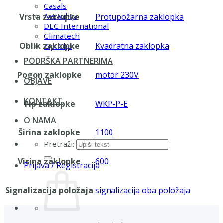
Casals
Aerauliqa
Vrsta zaklopke
Protupožarna zaklopka
DEC International
Climatech
Oblik zaklopke
Kvadratna zaklopka
Zip-Clip
PODRŠKA PARTNERIMA
Pogon zaklopke
motor 230V
OBJAVE
KONTAKT
Tip zaklopke
WKP-P-E
O NAMA
Širina zaklopke
1100
Pretraži:
Visina zaklopke
600
Prijava / Registracija
Signalizacija položaja
signalizacija oba položaja