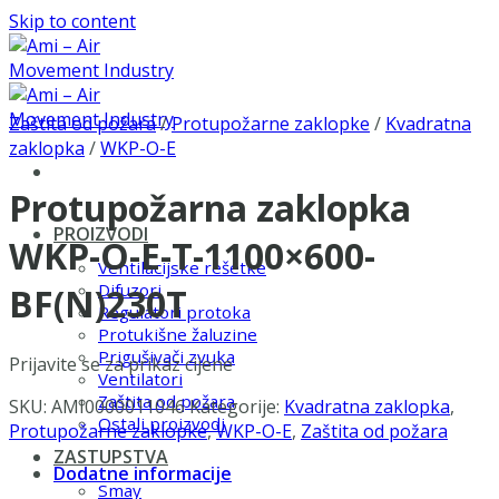
Skip to content
Zaštita od požara
/
Protupožarne zaklopke
/
Kvadratna
zaklopka
/
WKP-O-E
Protupožarna zaklopka
PROIZVODI
WKP-O-E-T-1100×600-
Ventilacijske rešetke
Difuzori
BF(N)230T
Regulatori protoka
Protukišne žaluzine
Prigušivači zvuka
Prijavite se za prikaz cijene
Ventilatori
Zaštita od požara
SKU:
AMI0000011046
Kategorije:
Kvadratna zaklopka
,
Ostali proizvodi
Protupožarne zaklopke
,
WKP-O-E
,
Zaštita od požara
ZASTUPSTVA
Dodatne informacije
Smay