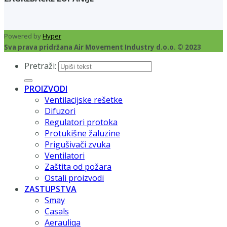
Powered by
Hyper
Sva prava pridržana Air Movement Industry d.o.o. © 2023
Pretraži:
PROIZVODI
Ventilacijske rešetke
Difuzori
Regulatori protoka
Protukišne žaluzine
Prigušivači zvuka
Ventilatori
Zaštita od požara
Ostali proizvodi
ZASTUPSTVA
Smay
Casals
Aerauliqa