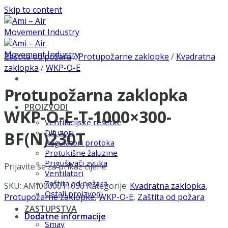
Skip to content
Zaštita od požara
/
Protupožarne zaklopke
/
Kvadratna
zaklopka
/
WKP-O-E
Protupožarna zaklopka
PROIZVODI
WKP-O-E-T-1000×300-
Ventilacijske rešetke
Difuzori
BF(N)230T
Regulatori protoka
Protukišne žaluzine
Prigušivači zvuka
Prijavite se za prikaz cijene
Ventilatori
Zaštita od požara
SKU:
AMI0000011036
Kategorije:
Kvadratna zaklopka
,
Ostali proizvodi
Protupožarne zaklopke
,
WKP-O-E
,
Zaštita od požara
ZASTUPSTVA
Dodatne informacije
Smay