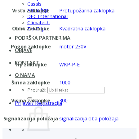
Casals
Aerauliqa
Vrsta zaklopke
Protupožarna zaklopka
DEC International
Climatech
Oblik zaklopke
Kvadratna zaklopka
Zip-Clip
PODRŠKA PARTNERIMA
Pogon zaklopke
motor 230V
OBJAVE
KONTAKT
Tip zaklopke
WKP-P-E
O NAMA
Širina zaklopke
1000
Pretraži:
Visina zaklopke
300
Prijava / Registracija
Signalizacija položaja
signalizacija oba položaja