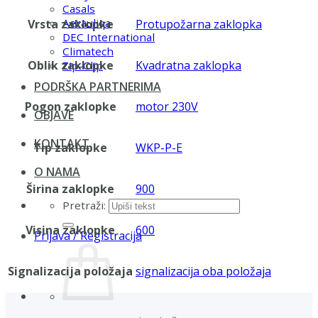
Casals
Aerauliqa
Vrsta zaklopke
Protupožarna zaklopka
DEC International
Climatech
Oblik zaklopke
Kvadratna zaklopka
Zip-Clip
PODRŠKA PARTNERIMA
Pogon zaklopke
motor 230V
OBJAVE
KONTAKT
Tip zaklopke
WKP-P-E
O NAMA
Širina zaklopke
900
Pretraži:
Visina zaklopke
600
Prijava / Registracija
Signalizacija položaja
signalizacija oba položaja