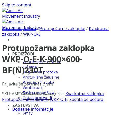
Skip to content
Zaštita od požara
/
Protupožarne zaklopke
/
Kvadratna
zaklopka
/
WKP-O-E
Protupožarna zaklopka
PROIZVODI
WKP-O-E-K-900×600-
Ventilacijske rešetke
Difuzori
BF(N)230T
Regulatori protoka
Protukišne žaluzine
Prigušivači zvuka
Prijavite se za prikaz cijene
Ventilatori
Zaštita od požara
SKU:
AMI0000010878
Kategorije:
Kvadratna zaklopka
,
Ostali proizvodi
Protupožarne zaklopke
,
WKP-O-E
,
Zaštita od požara
ZASTUPSTVA
Dodatne informacije
Smay