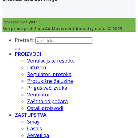
Powered by
Hyper
Sva prava pridržana Air Movement Industry d.o.o. © 2023
Pretraži:
PROIZVODI
Ventilacijske rešetke
Difuzori
Regulatori protoka
Protukišne žaluzine
Prigušivači zvuka
Ventilatori
Zaštita od požara
Ostali proizvodi
ZASTUPSTVA
Smay
Casals
Aerauliqa