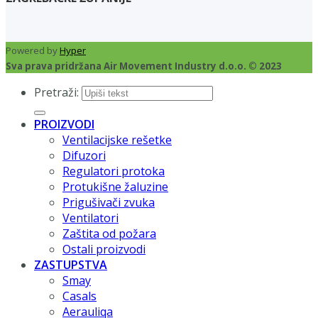
Powered by
Hyper
Sva prava pridržana Air Movement Industry d.o.o. © 2023
Pretraži:
PROIZVODI
Ventilacijske rešetke
Difuzori
Regulatori protoka
Protukišne žaluzine
Prigušivači zvuka
Ventilatori
Zaštita od požara
Ostali proizvodi
ZASTUPSTVA
Smay
Casals
Aerauliqa