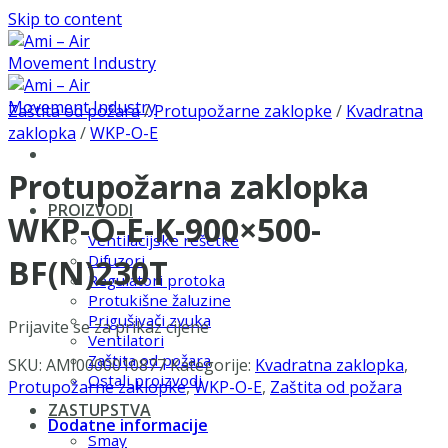
Skip to content
Zaštita od požara
/
Protupožarne zaklopke
/
Kvadratna
zaklopka
/
WKP-O-E
Protupožarna zaklopka
PROIZVODI
WKP-O-E-K-900×500-
Ventilacijske rešetke
Difuzori
BF(N)230T
Regulatori protoka
Protukišne žaluzine
Prigušivači zvuka
Prijavite se za prikaz cijene
Ventilatori
Zaštita od požara
SKU:
AMI0000010877
Kategorije:
Kvadratna zaklopka
,
Ostali proizvodi
Protupožarne zaklopke
,
WKP-O-E
,
Zaštita od požara
ZASTUPSTVA
Dodatne informacije
Smay