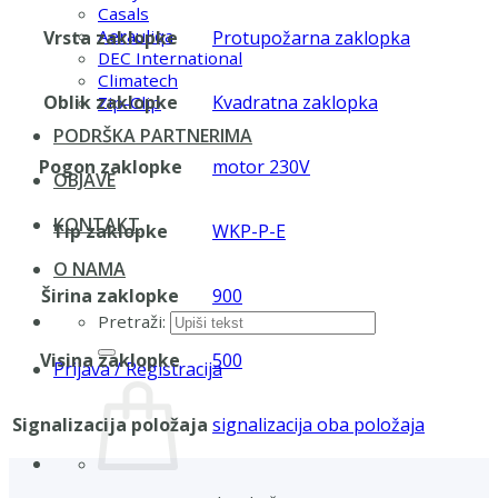
Casals
Aerauliqa
Vrsta zaklopke
Protupožarna zaklopka
DEC International
Climatech
Oblik zaklopke
Kvadratna zaklopka
Zip-Clip
PODRŠKA PARTNERIMA
Pogon zaklopke
motor 230V
OBJAVE
KONTAKT
Tip zaklopke
WKP-P-E
O NAMA
Širina zaklopke
900
Pretraži:
Visina zaklopke
500
Prijava / Registracija
Signalizacija položaja
signalizacija oba položaja