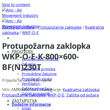
Skip to content
Zaštita od požara
/
Protupožarne zaklopke
/
Kvadratna
zaklopka
/
WKP-O-E
Protupožarna zaklopka
PROIZVODI
WKP-O-E-K-800×600-
Ventilacijske rešetke
Difuzori
BF(N)230T
Regulatori protoka
Protukišne žaluzine
Prigušivači zvuka
Prijavite se za prikaz cijene
Ventilatori
Zaštita od požara
SKU:
AMI0000010871
Kategorije:
Kvadratna zaklopka
,
Ostali proizvodi
Protupožarne zaklopke
,
WKP-O-E
,
Zaštita od požara
ZASTUPSTVA
Dodatne informacije
Smay