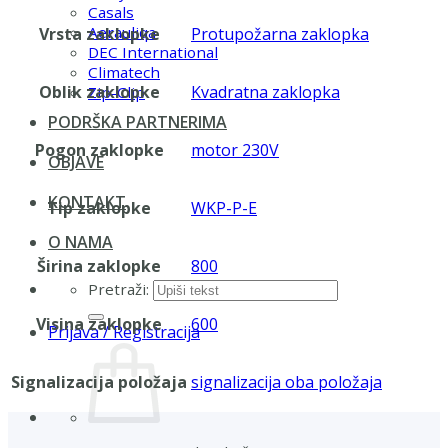
Casals
Aerauliqa
Vrsta zaklopke
Protupožarna zaklopka
DEC International
Climatech
Oblik zaklopke
Kvadratna zaklopka
Zip-Clip
PODRŠKA PARTNERIMA
Pogon zaklopke
motor 230V
OBJAVE
KONTAKT
Tip zaklopke
WKP-P-E
O NAMA
Širina zaklopke
800
Pretraži:
Visina zaklopke
600
Prijava / Registracija
Signalizacija položaja
signalizacija oba položaja