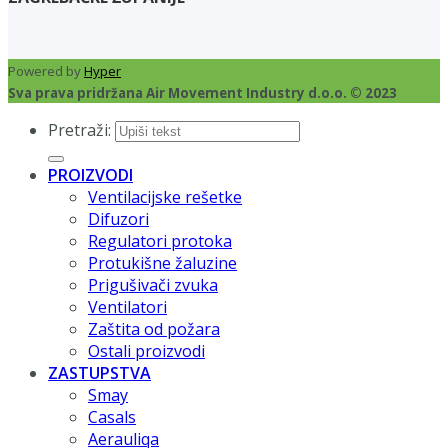
Powered by
Hyper
Sva prava pridržana Air Movement Industry d.o.o. © 2023
Pretraži:
PROIZVODI
Ventilacijske rešetke
Difuzori
Regulatori protoka
Protukišne žaluzine
Prigušivači zvuka
Ventilatori
Zaštita od požara
Ostali proizvodi
ZASTUPSTVA
Smay
Casals
Aerauliqa