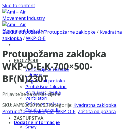
Skip to content
Zaštita od požara
/
Protupožarne zaklopke
/
Kvadratna
zaklopka
/
WKP-O-E
Protupožarna zaklopka
PROIZVODI
WKP-O-E-K-700×500-
Ventilacijske rešetke
Difuzori
BF(N)230T
Regulatori protoka
Protukišne žaluzine
Prigušivači zvuka
Prijavite se za prikaz cijene
Ventilatori
Zaštita od požara
SKU:
AMI0000010863
Kategorije:
Kvadratna zaklopka
,
Ostali proizvodi
Protupožarne zaklopke
,
WKP-O-E
,
Zaštita od požara
ZASTUPSTVA
Dodatne informacije
Smay