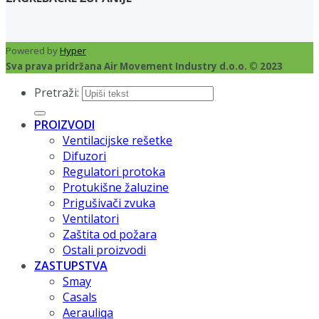
Powered by
Hyper
Sva prava pridržana Air Movement Industry d.o.o. © 2023
Pretraži:
PROIZVODI
Ventilacijske rešetke
Difuzori
Regulatori protoka
Protukišne žaluzine
Prigušivači zvuka
Ventilatori
Zaštita od požara
Ostali proizvodi
ZASTUPSTVA
Smay
Casals
Aerauliqa