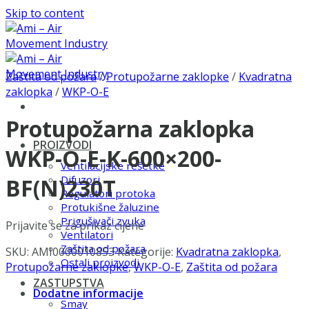
Skip to content
Zaštita od požara
/
Protupožarne zaklopke
/
Kvadratna
zaklopka
/
WKP-O-E
Protupožarna zaklopka
PROIZVODI
WKP-O-E-K-600×200-
Ventilacijske rešetke
Difuzori
BF(N)230T
Regulatori protoka
Protukišne žaluzine
Prigušivači zvuka
Prijavite se za prikaz cijene
Ventilatori
Zaštita od požara
SKU:
AMI0000010853
Kategorije:
Kvadratna zaklopka
,
Ostali proizvodi
Protupožarne zaklopke
,
WKP-O-E
,
Zaštita od požara
ZASTUPSTVA
Dodatne informacije
Smay