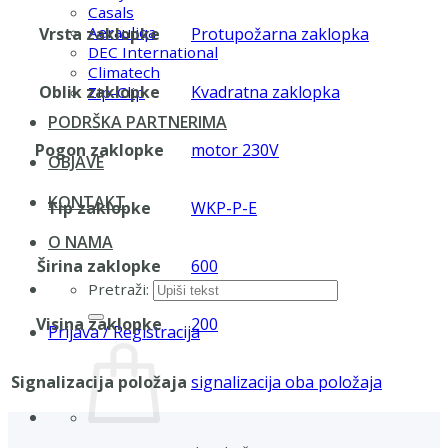
Casals
Aerauliqa
Vrsta zaklopke
Protupožarna zaklopka
DEC International
Climatech
Oblik zaklopke
Kvadratna zaklopka
Zip-Clip
PODRŠKA PARTNERIMA
Pogon zaklopke
motor 230V
OBJAVE
KONTAKT
Tip zaklopke
WKP-P-E
O NAMA
Širina zaklopke
600
Pretraži:
Visina zaklopke
200
Prijava / Registracija
Signalizacija položaja
signalizacija oba položaja