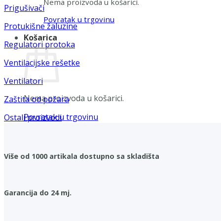
Nema proizvoda u košarici.
Prigušivači
Povratak u trgovinu
Protukišne žaluzine
Košarica
Regulatori protoka
Ventilacijske rešetke
Ventilatori
Nema proizvoda u košarici.
Zaštita od požara
Povratak u trgovinu
Ostali proizvodi
Više od 1000 artikala dostupno sa skladišta
Garancija do 24 mj.