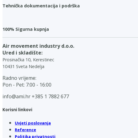
Tehnička dokumentacija i podrška
100% Sigurna kupnja
Air movement industry d.o.o.
Ured i skladište:
Prosinačka 10, Kerestinec
10431 Sveta Nedelja
Radno vrijeme:
Pon - Pet: 7:00 - 16:00
info@ami.hr
+385 1 7882 677
Korisni linkovi
Uvjeti poslovanja
Reference
Politika privatnosti