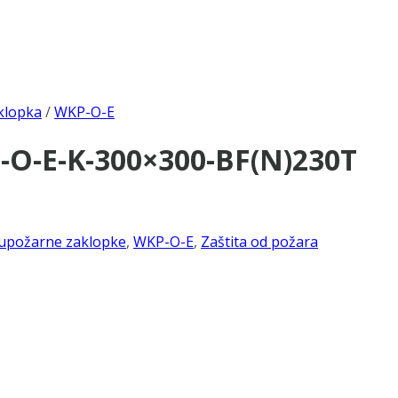
klopka
/
WKP-O-E
-O-E-K-300×300-BF(N)230T
upožarne zaklopke
,
WKP-O-E
,
Zaštita od požara