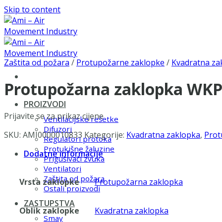
Skip to content
Zaštita od požara
/
Protupožarne zaklopke
/
Kvadratna za
Protupožarna zaklopka WKP
PROIZVODI
Prijavite se za prikaz cijene
Ventilacijske rešetke
Difuzori
SKU:
AMI0000010833
Kategorije:
Kvadratna zaklopka
,
Prot
Regulatori protoka
Protukišne žaluzine
Dodatne informacije
Prigušivači zvuka
Ventilatori
Zaštita od požara
Vrsta zaklopke
Protupožarna zaklopka
Ostali proizvodi
ZASTUPSTVA
Oblik zaklopke
Kvadratna zaklopka
Smay