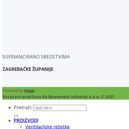
SUFINANCIRANO SREDSTVIMA
ZAGREBAČKE ŽUPANIJE
Powered by
Hyper
Sva prava pridržana Air Movement Industry d.o.o. © 2023
Pretraži:
PROIZVODI
Ventilacijske rešetke