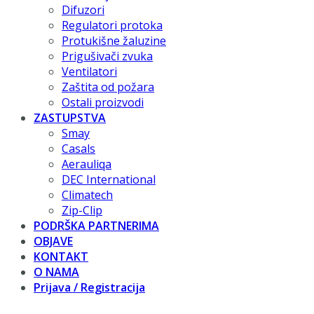
Difuzori
Regulatori protoka
Protukišne žaluzine
Prigušivači zvuka
Ventilatori
Zaštita od požara
Ostali proizvodi
ZASTUPSTVA
Smay
Casals
Aerauliqa
DEC International
Climatech
Zip-Clip
PODRŠKA PARTNERIMA
OBJAVE
KONTAKT
O NAMA
Prijava / Registracija