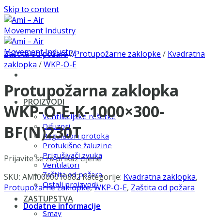
Skip to content
Zaštita od požara
/
Protupožarne zaklopke
/
Kvadratna
zaklopka
/
WKP-O-E
Protupožarna zaklopka
PROIZVODI
WKP-O-E-K-1000×300-
Ventilacijske rešetke
Difuzori
BF(N)230T
Regulatori protoka
Protukišne žaluzine
Prigušivači zvuka
Prijavite se za prikaz cijene
Ventilatori
Zaštita od požara
SKU:
AMI0000010882
Kategorije:
Kvadratna zaklopka
,
Ostali proizvodi
Protupožarne zaklopke
,
WKP-O-E
,
Zaštita od požara
ZASTUPSTVA
Dodatne informacije
Smay