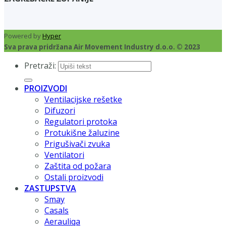
Powered by
Hyper
Sva prava pridržana Air Movement Industry d.o.o. © 2023
Pretraži:
PROIZVODI
Ventilacijske rešetke
Difuzori
Regulatori protoka
Protukišne žaluzine
Prigušivači zvuka
Ventilatori
Zaštita od požara
Ostali proizvodi
ZASTUPSTVA
Smay
Casals
Aerauliqa