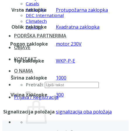
Casals
Aerauliqa
Vrsta zaklopke
Protupožarna zaklopka
DEC International
Climatech
Oblik zaklopke
Kvadratna zaklopka
Zip-Clip
PODRŠKA PARTNERIMA
Pogon zaklopke
motor 230V
OBJAVE
KONTAKT
Tip zaklopke
WKP-P-E
O NAMA
Širina zaklopke
1000
Pretraži:
Visina zaklopke
300
Prijava / Registracija
Signalizacija položaja
signalizacija oba položaja