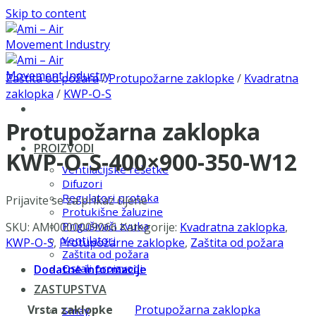
Skip to content
Zaštita od požara
/
Protupožarne zaklopke
/
Kvadratna
zaklopka
/
KWP-O-S
Protupožarna zaklopka
PROIZVODI
KWP-O-S-400×900-350-W12
Ventilacijske rešetke
Difuzori
Regulatori protoka
Prijavite se za prikaz cijene
Protukišne žaluzine
Prigušivači zvuka
SKU:
AMI0000009066
Kategorije:
Kvadratna zaklopka
,
Ventilatori
KWP-O-S
,
Protupožarne zaklopke
,
Zaštita od požara
Zaštita od požara
Ostali proizvodi
Dodatne informacije
ZASTUPSTVA
Vrsta zaklopke
Protupožarna zaklopka
Smay