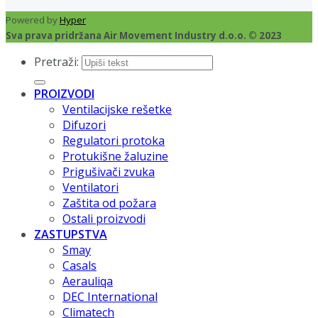
Powered by
Hyper
Sva prava pridržana Air Movement Industry d.o.o. © 2023
Pretraži:
PROIZVODI
Ventilacijske rešetke
Difuzori
Regulatori protoka
Protukišne žaluzine
Prigušivači zvuka
Ventilatori
Zaštita od požara
Ostali proizvodi
ZASTUPSTVA
Smay
Casals
Aerauliqa
DEC International
Climatech