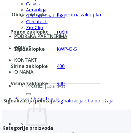
Casals
Aerauliqa
Oblik zaklopke
Kvadratna zaklopka
DEC International
Climatech
Zip-Clip
Pogon zaklopke
ručni
PODRŠKA PARTNERIMA
OBJAVE
Tip zaklopke
KWP-O-S
KONTAKT
Širina zaklopke
400
O NAMA
Visina zaklopke
900
Pretraži:
Prijava / Registracija
Signalizacija položaja
signalizacija oba položaja
Kategorije proizvoda