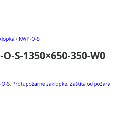
klopka
/
KWP-O-S
-O-S-1350×650-350-W0
-O-S
,
Protupožarne zaklopke
,
Zaštita od požara