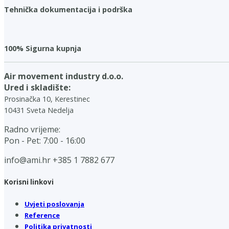
Tehnička dokumentacija i podrška
100% Sigurna kupnja
Air movement industry d.o.o.
Ured i skladište:
Prosinačka 10, Kerestinec
10431 Sveta Nedelja
Radno vrijeme:
Pon - Pet: 7:00 - 16:00
info@ami.hr
+385 1 7882 677
Korisni linkovi
Uvjeti poslovanja
Reference
Politika privatnosti