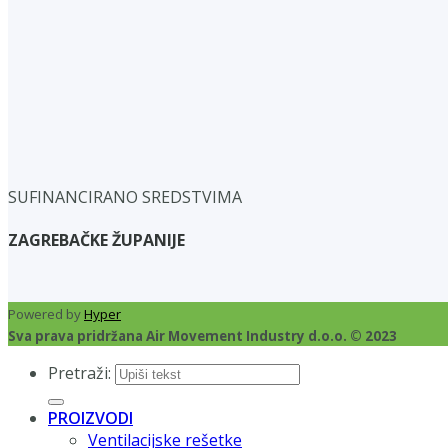
SUFINANCIRANO SREDSTVIMA
ZAGREBAČKE ŽUPANIJE
Powered by
Hyper
Sva prava pridržana Air Movement Industry d.o.o. © 2023
Pretraži:
PROIZVODI
Ventilacijske rešetke