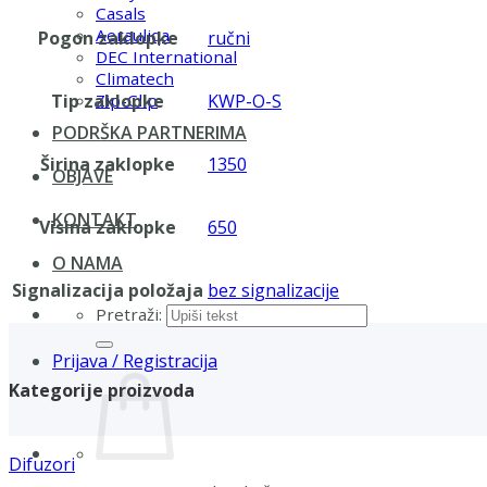
Casals
Aerauliqa
Pogon zaklopke
ručni
DEC International
Climatech
Tip zaklopke
KWP-O-S
Zip-Clip
PODRŠKA PARTNERIMA
Širina zaklopke
1350
OBJAVE
KONTAKT
Visina zaklopke
650
O NAMA
Signalizacija položaja
bez signalizacije
Pretraži:
Prijava / Registracija
Kategorije proizvoda
Difuzori