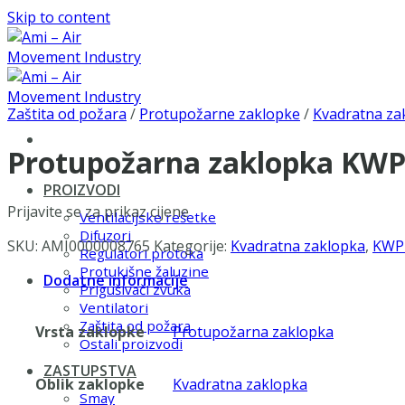
Skip to content
Zaštita od požara
/
Protupožarne zaklopke
/
Kvadratna za
Protupožarna zaklopka KWP
PROIZVODI
Prijavite se za prikaz cijene
Ventilacijske rešetke
Difuzori
SKU:
AMI0000008765
Kategorije:
Kvadratna zaklopka
,
KWP
Regulatori protoka
Protukišne žaluzine
Dodatne informacije
Prigušivači zvuka
Ventilatori
Zaštita od požara
Vrsta zaklopke
Protupožarna zaklopka
Ostali proizvodi
ZASTUPSTVA
Oblik zaklopke
Kvadratna zaklopka
Smay