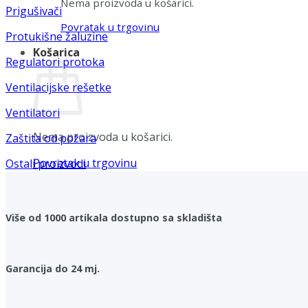
Nema proizvoda u košarici.
Prigušivači
Povratak u trgovinu
Protukišne žaluzine
Košarica
Regulatori protoka
Ventilacijske rešetke
Ventilatori
Nema proizvoda u košarici.
Zaštita od požara
Povratak u trgovinu
Ostali proizvodi
Više od 1000 artikala dostupno sa skladišta
Garancija do 24 mj.