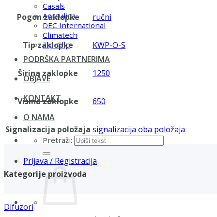
Casals
Aerauliqa
Pogon zaklopke
ručni
DEC International
Climatech
Tip zaklopke
KWP-O-S
Zip-Clip
PODRŠKA PARTNERIMA
Širina zaklopke
1250
OBJAVE
KONTAKT
Visina zaklopke
650
O NAMA
Signalizacija položaja
signalizacija oba položaja
Pretraži:
Prijava / Registracija
Kategorije proizvoda
Difuzori