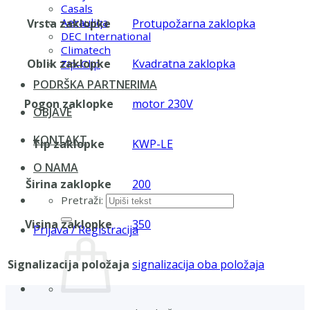
Casals
Aerauliqa
Vrsta zaklopke
Protupožarna zaklopka
DEC International
Climatech
Oblik zaklopke
Kvadratna zaklopka
Zip-Clip
PODRŠKA PARTNERIMA
Pogon zaklopke
motor 230V
OBJAVE
KONTAKT
Tip zaklopke
KWP-LE
O NAMA
Širina zaklopke
200
Pretraži:
Visina zaklopke
350
Prijava / Registracija
Signalizacija položaja
signalizacija oba položaja