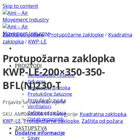
Skip to content
Zaštita od požara
/
Protupožarne zaklopke
/
Kvadratna
zaklopka
/
KWP-LE
Protupožarna zaklopka
PROIZVODI
KWP-LE-200×350-350-
Ventilacijske rešetke
Difuzori
BFL(N)230-T
Regulatori protoka
Protukišne žaluzine
Prigušivači zvuka
Prijavite se za prikaz cijene
Ventilatori
Zaštita od požara
SKU:
AMI0000008441
Kategorije:
Kvadratna zaklopka
,
Ostali proizvodi
KWP-LE
,
Protupožarne zaklopke
,
Zaštita od požara
ZASTUPSTVA
Dodatne informacije
Smay