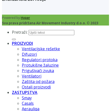
Powered by
Hyper
Sva prava pridržana Air Movement Industry d.o.o. © 2023
Pretraži:
PROIZVODI
Ventilacijske rešetke
Difuzori
Regulatori protoka
Protukišne žaluzine
Prigušivači zvuka
Ventilatori
Zaštita od požara
Ostali proizvodi
ZASTUPSTVA
Smay
Casals
Aerauliqa