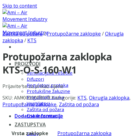
Skip to content
Zaštita od požara
/
Protupožarne zaklopke
/
Okrugla
zaklopka
/
KTS
Protupožarna zaklopka
PROIZVODI
KTS-O-S-160-W1
Ventilacijske rešetke
Difuzori
Regulatori protoka
Prijavite se za prikaz cijene
Protukišne žaluzine
Prigušivači zvuka
SKU:
AMI0000008028
Kategorije:
KTS
,
Okrugla zaklopka
,
Ventilatori
Protupožarne zaklopke
,
Zaštita od požara
Zaštita od požara
Ostali proizvodi
Dodatne informacije
ZASTUPSTVA
Vrsta zaklopke
Protupožarna zaklopka
Smay