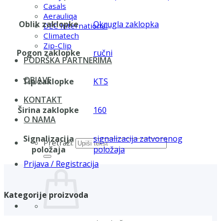
Casals
Aerauliqa
Oblik zaklopke
Okrugla zaklopka
DEC International
Climatech
Zip-Clip
Pogon zaklopke
ručni
PODRŠKA PARTNERIMA
OBJAVE
Tip zaklopke
KTS
KONTAKT
Širina zaklopke
160
O NAMA
Signalizacija
signalizacija zatvorenog
Pretraži:
položaja
položaja
Prijava / Registracija
Kategorije proizvoda