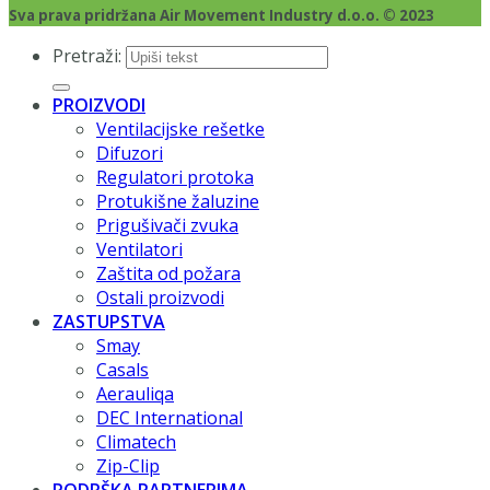
Sva prava pridržana Air Movement Industry d.o.o. © 2023
Pretraži:
PROIZVODI
Ventilacijske rešetke
Difuzori
Regulatori protoka
Protukišne žaluzine
Prigušivači zvuka
Ventilatori
Zaštita od požara
Ostali proizvodi
ZASTUPSTVA
Smay
Casals
Aerauliqa
DEC International
Climatech
Zip-Clip