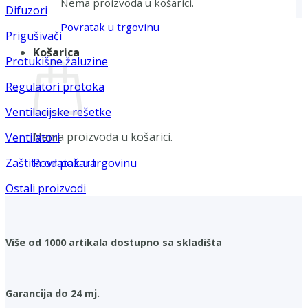
Nema proizvoda u košarici.
Difuzori
Povratak u trgovinu
Prigušivači
Košarica
Protukišne žaluzine
Regulatori protoka
Ventilacijske rešetke
Nema proizvoda u košarici.
Ventilatori
Povratak u trgovinu
Zaštita od požara
Ostali proizvodi
Više od 1000 artikala dostupno sa skladišta
Garancija do 24 mj.