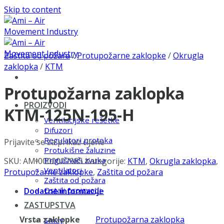
Skip to content
Zaštita od požara
/
Protupožarne zaklopke
/
Okrugla
zaklopka
/
KTM
Protupožarna zaklopka
PROIZVODI
KTM-125N-195-H
Ventilacijske rešetke
Difuzori
Regulatori protoka
Prijavite se za prikaz cijene
Protukišne žaluzine
Prigušivači zvuka
SKU:
AMI0000007985
Kategorije:
KTM
,
Okrugla zaklopka
,
Ventilatori
Protupožarne zaklopke
,
Zaštita od požara
Zaštita od požara
Ostali proizvodi
Dodatne informacije
ZASTUPSTVA
Vrsta zaklopke
Protupožarna zaklopka
Smay