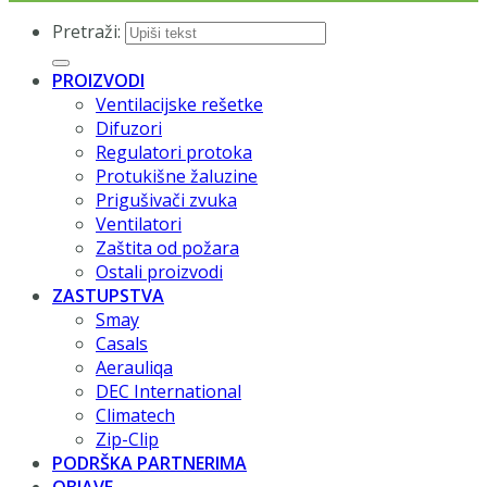
Pretraži:
PROIZVODI
Ventilacijske rešetke
Difuzori
Regulatori protoka
Protukišne žaluzine
Prigušivači zvuka
Ventilatori
Zaštita od požara
Ostali proizvodi
ZASTUPSTVA
Smay
Casals
Aerauliqa
DEC International
Climatech
Zip-Clip
PODRŠKA PARTNERIMA