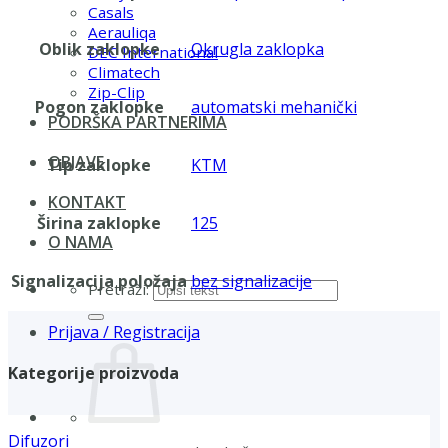
Casals
Aerauliqa
Oblik zaklopke
Okrugla zaklopka
DEC International
Climatech
Zip-Clip
Pogon zaklopke
automatski mehanički
PODRŠKA PARTNERIMA
OBJAVE
Tip zaklopke
KTM
KONTAKT
Širina zaklopke
125
O NAMA
Signalizacija položaja
bez signalizacije
Pretraži:
Prijava / Registracija
Kategorije proizvoda
Difuzori