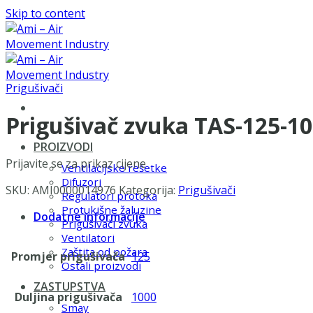
Skip to content
Prigušivači
Prigušivač zvuka TAS-125-1
PROIZVODI
Prijavite se za prikaz cijene
Ventilacijske rešetke
Difuzori
SKU:
AMI0000014976
Kategorija:
Prigušivači
Regulatori protoka
Protukišne žaluzine
Dodatne informacije
Prigušivači zvuka
Ventilatori
Zaštita od požara
Promjer prigušivača
125
Ostali proizvodi
ZASTUPSTVA
Duljina prigušivača
1000
Smay