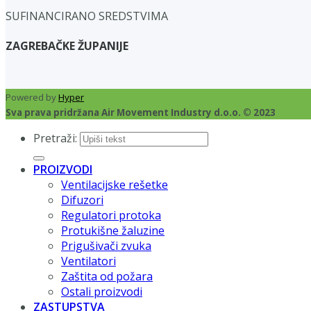
SUFINANCIRANO SREDSTVIMA
ZAGREBAČKE ŽUPANIJE
Powered by
Hyper
Sva prava pridržana Air Movement Industry d.o.o. © 2023
Pretraži:
PROIZVODI
Ventilacijske rešetke
Difuzori
Regulatori protoka
Protukišne žaluzine
Prigušivači zvuka
Ventilatori
Zaštita od požara
Ostali proizvodi
ZASTUPSTVA