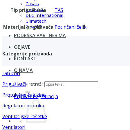
Casals
Aerauliqa
Tip prigušivača
TAS
DEC International
Climatech
Materijal prigušivača
Pocinčani čelik
Zip-Clip
PODRŠKA PARTNERIMA
OBJAVE
Kategorije proizvoda
KONTAKT
O NAMA
Difuzori
Pretraži:
Prigušivači
Protukišne žaluzine
Prijava / Registracija
Regulatori protoka
Ventilacijske rešetke
Ventilatori