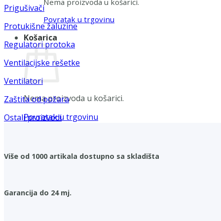
Nema proizvoda u košarici.
Prigušivači
Povratak u trgovinu
Protukišne žaluzine
Košarica
Regulatori protoka
Ventilacijske rešetke
Ventilatori
Nema proizvoda u košarici.
Zaštita od požara
Povratak u trgovinu
Ostali proizvodi
Više od 1000 artikala dostupno sa skladišta
Garancija do 24 mj.