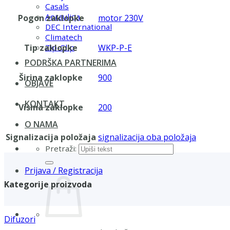
Casals
Aerauliqa
Pogon zaklopke
motor 230V
DEC International
Climatech
Tip zaklopke
WKP-P-E
Zip-Clip
PODRŠKA PARTNERIMA
Širina zaklopke
900
OBJAVE
KONTAKT
Visina zaklopke
200
O NAMA
Signalizacija položaja
signalizacija oba položaja
Pretraži:
Prijava / Registracija
Kategorije proizvoda
Difuzori