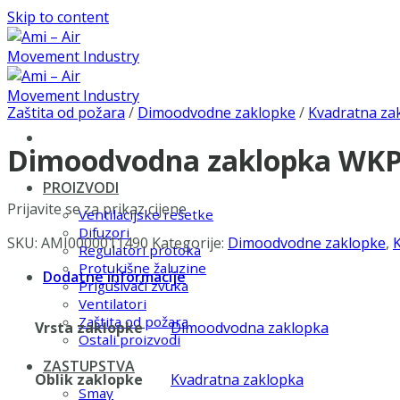
Skip to content
Zaštita od požara
/
Dimoodvodne zaklopke
/
Kvadratna za
Dimoodvodna zaklopka WKP-
PROIZVODI
Prijavite se za prikaz cijene
Ventilacijske rešetke
Difuzori
SKU:
AMI0000011490
Kategorije:
Dimoodvodne zaklopke
,
Regulatori protoka
Protukišne žaluzine
Dodatne informacije
Prigušivači zvuka
Ventilatori
Zaštita od požara
Vrsta zaklopke
Dimoodvodna zaklopka
Ostali proizvodi
ZASTUPSTVA
Oblik zaklopke
Kvadratna zaklopka
Smay