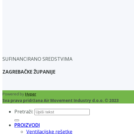
SUFINANCIRANO SREDSTVIMA
ZAGREBAČKE ŽUPANIJE
Powered by
Hyper
Sva prava pridržana Air Movement Industry d.o.o. © 2023
Pretraži:
PROIZVODI
Ventilacijske rešetke