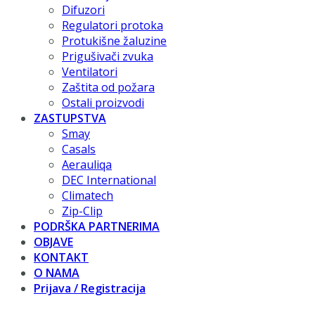
Difuzori
Regulatori protoka
Protukišne žaluzine
Prigušivači zvuka
Ventilatori
Zaštita od požara
Ostali proizvodi
ZASTUPSTVA
Smay
Casals
Aerauliqa
DEC International
Climatech
Zip-Clip
PODRŠKA PARTNERIMA
OBJAVE
KONTAKT
O NAMA
Prijava / Registracija