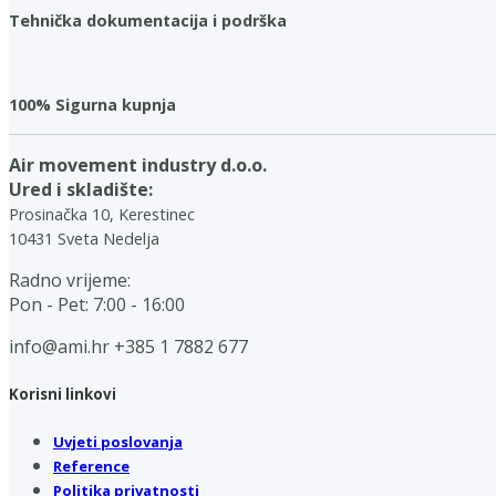
Tehnička dokumentacija i podrška
100% Sigurna kupnja
Air movement industry d.o.o.
Ured i skladište:
Prosinačka 10, Kerestinec
10431 Sveta Nedelja
Radno vrijeme:
Pon - Pet: 7:00 - 16:00
info@ami.hr
+385 1 7882 677
Korisni linkovi
Uvjeti poslovanja
Reference
Politika privatnosti