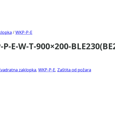
klopka
/
WKP-P-E
P-E-W-T-900×200-BLE230(BE2
Kvadratna zaklopka
,
WKP-P-E
,
Zaštita od požara