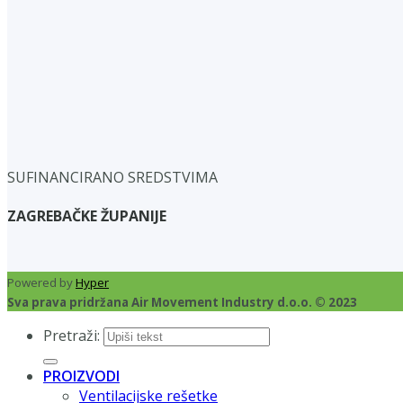
SUFINANCIRANO SREDSTVIMA
ZAGREBAČKE ŽUPANIJE
Powered by
Hyper
Sva prava pridržana Air Movement Industry d.o.o. © 2023
Pretraži:
PROIZVODI
Ventilacijske rešetke