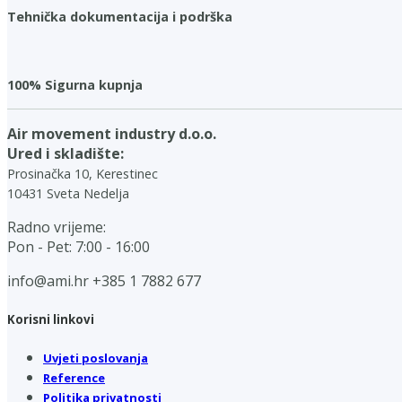
Tehnička dokumentacija i podrška
100% Sigurna kupnja
Air movement industry d.o.o.
Ured i skladište:
Prosinačka 10, Kerestinec
10431 Sveta Nedelja
Radno vrijeme:
Pon - Pet: 7:00 - 16:00
info@ami.hr
+385 1 7882 677
Korisni linkovi
Uvjeti poslovanja
Reference
Politika privatnosti