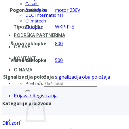
Casals
Aerauliqa
Pogon zaklopke
motor 230V
DEC International
Climatech
Tip zaklopke
WKP-P-E
Zip-Clip
PODRŠKA PARTNERIMA
Širina zaklopke
800
OBJAVE
KONTAKT
Visina zaklopke
500
O NAMA
Signalizacija položaja
signalizacija oba položaja
Pretraži:
Prijava / Registracija
Kategorije proizvoda
Difuzori