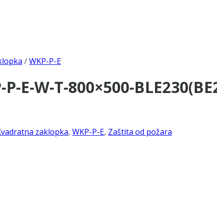
klopka
/
WKP-P-E
P-E-W-T-800×500-BLE230(BE2
Kvadratna zaklopka
,
WKP-P-E
,
Zaštita od požara