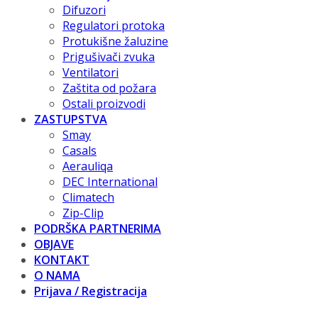
Difuzori
Regulatori protoka
Protukišne žaluzine
Prigušivači zvuka
Ventilatori
Zaštita od požara
Ostali proizvodi
ZASTUPSTVA
Smay
Casals
Aerauliqa
DEC International
Climatech
Zip-Clip
PODRŠKA PARTNERIMA
OBJAVE
KONTAKT
O NAMA
Prijava / Registracija