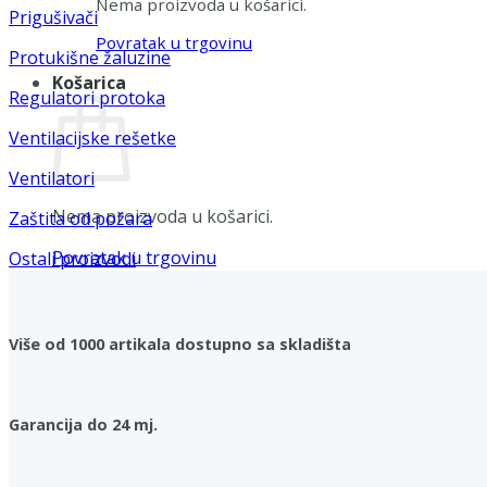
Nema proizvoda u košarici.
Prigušivači
Povratak u trgovinu
Protukišne žaluzine
Košarica
Regulatori protoka
Ventilacijske rešetke
Ventilatori
Nema proizvoda u košarici.
Zaštita od požara
Povratak u trgovinu
Ostali proizvodi
Više od 1000 artikala dostupno sa skladišta
Garancija do 24 mj.