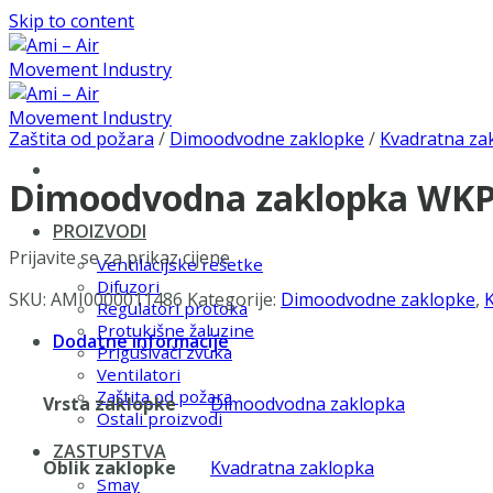
Skip to content
Zaštita od požara
/
Dimoodvodne zaklopke
/
Kvadratna za
Dimoodvodna zaklopka WKP-
PROIZVODI
Prijavite se za prikaz cijene
Ventilacijske rešetke
Difuzori
SKU:
AMI0000011486
Kategorije:
Dimoodvodne zaklopke
,
Regulatori protoka
Protukišne žaluzine
Dodatne informacije
Prigušivači zvuka
Ventilatori
Zaštita od požara
Vrsta zaklopke
Dimoodvodna zaklopka
Ostali proizvodi
ZASTUPSTVA
Oblik zaklopke
Kvadratna zaklopka
Smay