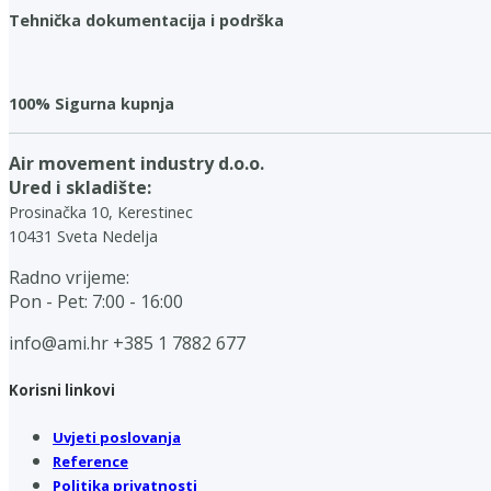
Tehnička dokumentacija i podrška
100% Sigurna kupnja
Air movement industry d.o.o.
Ured i skladište:
Prosinačka 10, Kerestinec
10431 Sveta Nedelja
Radno vrijeme:
Pon - Pet: 7:00 - 16:00
info@ami.hr
+385 1 7882 677
Korisni linkovi
Uvjeti poslovanja
Reference
Politika privatnosti