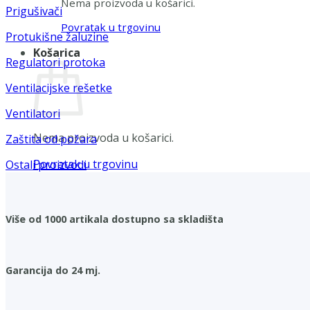
Nema proizvoda u košarici.
Prigušivači
Povratak u trgovinu
Protukišne žaluzine
Košarica
Regulatori protoka
Ventilacijske rešetke
Ventilatori
Nema proizvoda u košarici.
Zaštita od požara
Povratak u trgovinu
Ostali proizvodi
Više od 1000 artikala dostupno sa skladišta
Garancija do 24 mj.