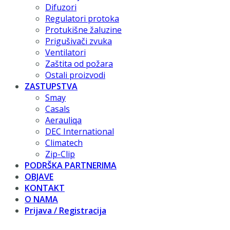
Difuzori
Regulatori protoka
Protukišne žaluzine
Prigušivači zvuka
Ventilatori
Zaštita od požara
Ostali proizvodi
ZASTUPSTVA
Smay
Casals
Aerauliqa
DEC International
Climatech
Zip-Clip
PODRŠKA PARTNERIMA
OBJAVE
KONTAKT
O NAMA
Prijava / Registracija