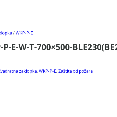
klopka
/
WKP-P-E
P-E-W-T-700×500-BLE230(BE2
Kvadratna zaklopka
,
WKP-P-E
,
Zaštita od požara