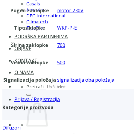
Casals
Aerauliqa
Pogon zaklopke
motor 230V
DEC International
Climatech
Tip zaklopke
WKP-P-E
Zip-Clip
PODRŠKA PARTNERIMA
Širina zaklopke
700
OBJAVE
KONTAKT
Visina zaklopke
500
O NAMA
Signalizacija položaja
signalizacija oba položaja
Pretraži:
Prijava / Registracija
Kategorije proizvoda
Difuzori