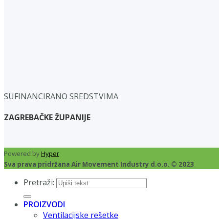
SUFINANCIRANO SREDSTVIMA
ZAGREBAČKE ŽUPANIJE
Powered by
Hyper
Sva prava pridržana Air Movement Industry d.o.o. © 2023
Pretraži:
PROIZVODI
Ventilacijske rešetke