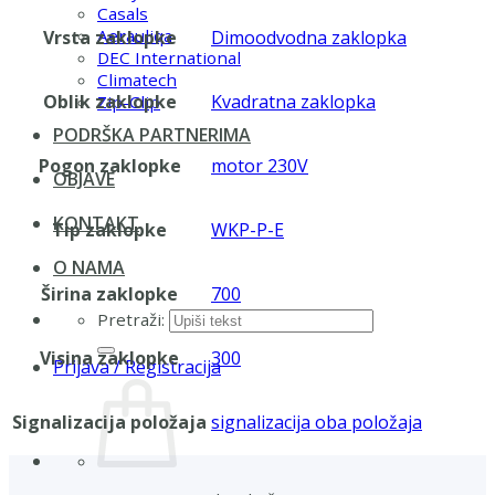
Casals
Aerauliqa
Vrsta zaklopke
Dimoodvodna zaklopka
DEC International
Climatech
Oblik zaklopke
Kvadratna zaklopka
Zip-Clip
PODRŠKA PARTNERIMA
Pogon zaklopke
motor 230V
OBJAVE
KONTAKT
Tip zaklopke
WKP-P-E
O NAMA
Širina zaklopke
700
Pretraži:
Visina zaklopke
300
Prijava / Registracija
Signalizacija položaja
signalizacija oba položaja