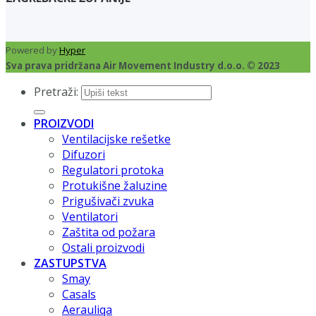
Powered by
Hyper
Sva prava pridržana Air Movement Industry d.o.o. © 2023
Pretraži:
PROIZVODI
Ventilacijske rešetke
Difuzori
Regulatori protoka
Protukišne žaluzine
Prigušivači zvuka
Ventilatori
Zaštita od požara
Ostali proizvodi
ZASTUPSTVA
Smay
Casals
Aerauliqa