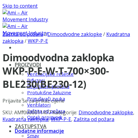
Skip to content
Zaštita od požara
/
Dimoodvodne zaklopke
/
Kvadratna
zaklopka
/
WKP-P-E
Dimoodvodna zaklopka
PROIZVODI
WKP-P-E-W-T-700×300-
Ventilacijske rešetke
Difuzori
BLE230(BE230-12)
Regulatori protoka
Protukišne žaluzine
Prigušivači zvuka
Prijavite se za prikaz cijene
Ventilatori
Zaštita od požara
SKU:
AMI0000011477
Kategorije:
Dimoodvodne zaklopke
,
Ostali proizvodi
Kvadratna zaklopka
,
WKP-P-E
,
Zaštita od požara
ZASTUPSTVA
Dodatne informacije
Smay