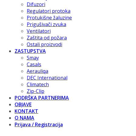
Difuzori
Regulatori protoka
Protukišne žaluzine
Prigušivači zvuka
Ventilatori
Zaštita od požara
Ostali proizvodi
ZASTUPSTVA
Smay
Casals
Aerauliqa
DEC International
Climatech
Zip-Clip
PODRŠKA PARTNERIMA
OBJAVE
KONTAKT
O NAMA
Prijava / Registracija