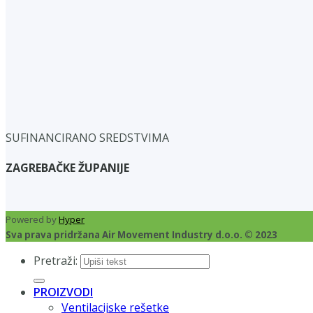
SUFINANCIRANO SREDSTVIMA
ZAGREBAČKE ŽUPANIJE
Powered by
Hyper
Sva prava pridržana Air Movement Industry d.o.o. © 2023
Pretraži:
PROIZVODI
Ventilacijske rešetke