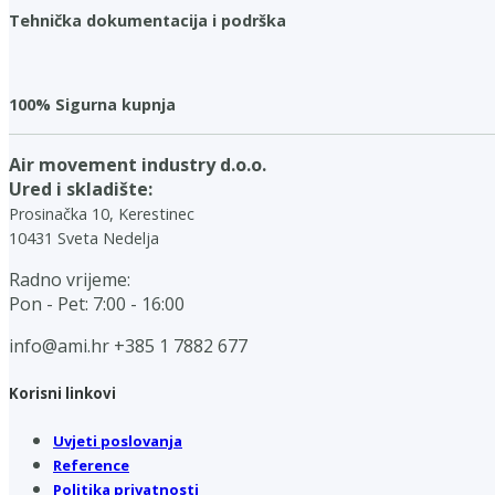
Tehnička dokumentacija i podrška
100% Sigurna kupnja
Air movement industry d.o.o.
Ured i skladište:
Prosinačka 10, Kerestinec
10431 Sveta Nedelja
Radno vrijeme:
Pon - Pet: 7:00 - 16:00
info@ami.hr
+385 1 7882 677
Korisni linkovi
Uvjeti poslovanja
Reference
Politika privatnosti