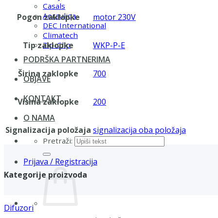
Casals
Aerauliqa
Pogon zaklopke
motor 230V
DEC International
Climatech
Tip zaklopke
WKP-P-E
Zip-Clip
PODRŠKA PARTNERIMA
Širina zaklopke
700
OBJAVE
KONTAKT
Visina zaklopke
200
O NAMA
Signalizacija položaja
signalizacija oba položaja
Pretraži:
Prijava / Registracija
Kategorije proizvoda
Difuzori