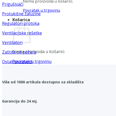
Nema proizvoda u košarici.
Prigušivači
Povratak u trgovinu
Protukišne žaluzine
Košarica
Regulatori protoka
Ventilacijske rešetke
Ventilatori
Nema proizvoda u košarici.
Zaštita od požara
Povratak u trgovinu
Ostali proizvodi
Više od 1000 artikala dostupno sa skladišta
Garancija do 24 mj.