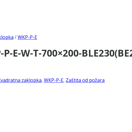
klopka
/
WKP-P-E
P-E-W-T-700×200-BLE230(BE2
Kvadratna zaklopka
,
WKP-P-E
,
Zaštita od požara