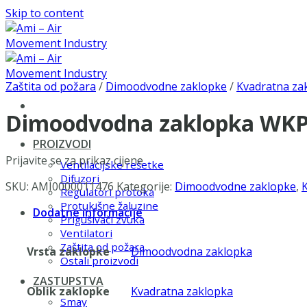
Skip to content
Zaštita od požara
/
Dimoodvodne zaklopke
/
Kvadratna za
Dimoodvodna zaklopka WKP-
PROIZVODI
Prijavite se za prikaz cijene
Ventilacijske rešetke
Difuzori
SKU:
AMI0000011476
Kategorije:
Dimoodvodne zaklopke
,
Regulatori protoka
Protukišne žaluzine
Dodatne informacije
Prigušivači zvuka
Ventilatori
Zaštita od požara
Vrsta zaklopke
Dimoodvodna zaklopka
Ostali proizvodi
ZASTUPSTVA
Oblik zaklopke
Kvadratna zaklopka
Smay