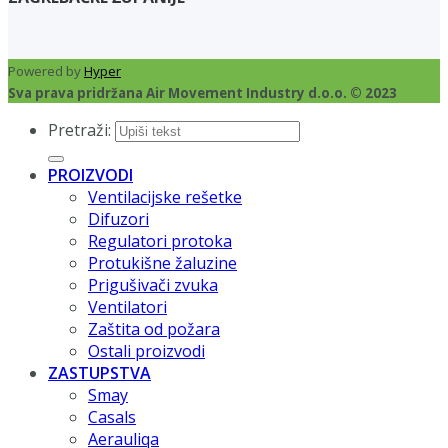
Powered by
Hyper
Sva prava pridržana Air Movement Industry d.o.o. © 2023
Pretraži:
PROIZVODI
Ventilacijske rešetke
Difuzori
Regulatori protoka
Protukišne žaluzine
Prigušivači zvuka
Ventilatori
Zaštita od požara
Ostali proizvodi
ZASTUPSTVA
Smay
Casals
Aerauliqa