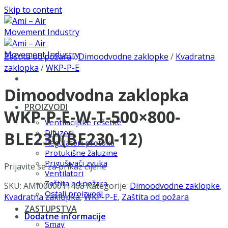
Skip to content
Zaštita od požara
/
Dimoodvodne zaklopke
/
Kvadratna
zaklopka
/
WKP-P-E
Dimoodvodna zaklopka
PROIZVODI
WKP-P-E-W-T-500×800-
Ventilacijske rešetke
Difuzori
BLE230(BE230-12)
Regulatori protoka
Protukišne žaluzine
Prigušivači zvuka
Prijavite se za prikaz cijene
Ventilatori
Zaštita od požara
SKU:
AMI0000011468
Kategorije:
Dimoodvodne zaklopke
,
Ostali proizvodi
Kvadratna zaklopka
,
WKP-P-E
,
Zaštita od požara
ZASTUPSTVA
Dodatne informacije
Smay