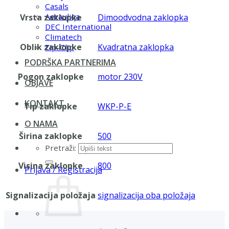
Casals
Aerauliqa
Vrsta zaklopke
Dimoodvodna zaklopka
DEC International
Climatech
Oblik zaklopke
Kvadratna zaklopka
Zip-Clip
PODRŠKA PARTNERIMA
Pogon zaklopke
motor 230V
OBJAVE
KONTAKT
Tip zaklopke
WKP-P-E
O NAMA
Širina zaklopke
500
Pretraži:
Visina zaklopke
800
Prijava / Registracija
Signalizacija položaja
signalizacija oba položaja