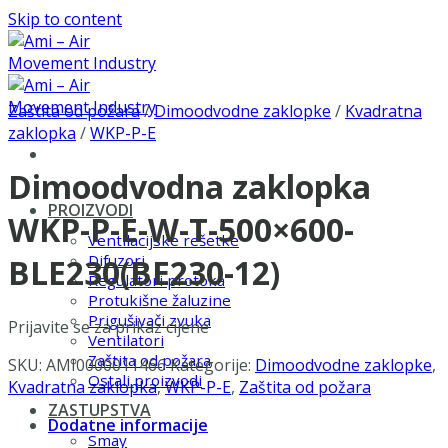
Skip to content
Zaštita od požara
/
Dimoodvodne zaklopke
/
Kvadratna
zaklopka
/
WKP-P-E
Dimoodvodna zaklopka
PROIZVODI
WKP-P-E-W-T-500×600-
Ventilacijske rešetke
Difuzori
BLE230(BE230-12)
Regulatori protoka
Protukišne žaluzine
Prigušivači zvuka
Prijavite se za prikaz cijene
Ventilatori
Zaštita od požara
SKU:
AMI0000011466
Kategorije:
Dimoodvodne zaklopke
,
Ostali proizvodi
Kvadratna zaklopka
,
WKP-P-E
,
Zaštita od požara
ZASTUPSTVA
Dodatne informacije
Smay