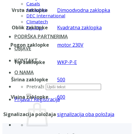
Casals
Aerauliqa
Vrsta zaklopke
Dimoodvodna zaklopka
DEC International
Climatech
Oblik zaklopke
Kvadratna zaklopka
Zip-Clip
PODRŠKA PARTNERIMA
Pogon zaklopke
motor 230V
OBJAVE
KONTAKT
Tip zaklopke
WKP-P-E
O NAMA
Širina zaklopke
500
Pretraži:
Visina zaklopke
600
Prijava / Registracija
Signalizacija položaja
signalizacija oba položaja