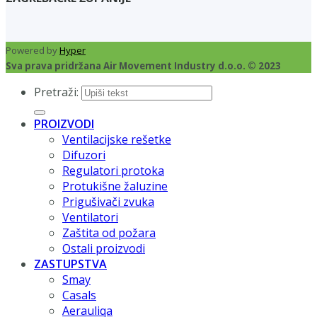
Powered by
Hyper
Sva prava pridržana Air Movement Industry d.o.o. © 2023
Pretraži:
PROIZVODI
Ventilacijske rešetke
Difuzori
Regulatori protoka
Protukišne žaluzine
Prigušivači zvuka
Ventilatori
Zaštita od požara
Ostali proizvodi
ZASTUPSTVA
Smay
Casals
Aerauliqa