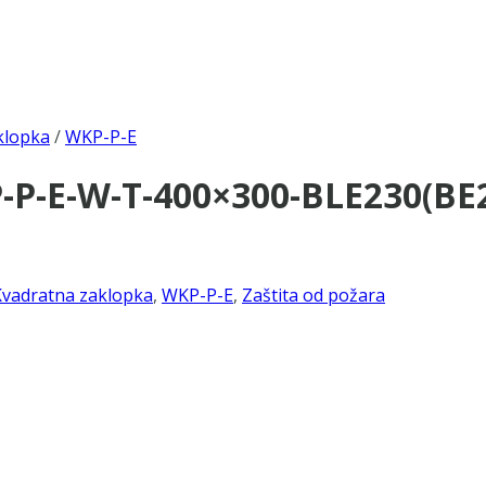
klopka
/
WKP-P-E
P-E-W-T-400×300-BLE230(BE2
Kvadratna zaklopka
,
WKP-P-E
,
Zaštita od požara