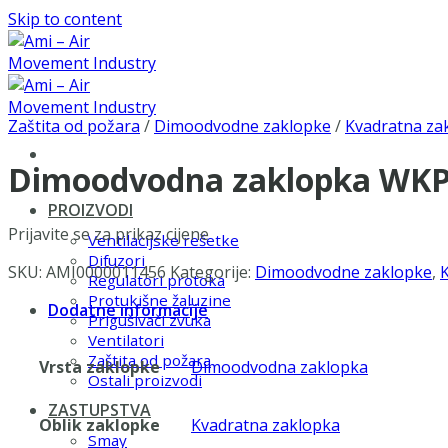
Skip to content
Zaštita od požara
/
Dimoodvodne zaklopke
/
Kvadratna za
Dimoodvodna zaklopka WKP-
PROIZVODI
Prijavite se za prikaz cijene
Ventilacijske rešetke
Difuzori
SKU:
AMI0000011456
Kategorije:
Dimoodvodne zaklopke
,
Regulatori protoka
Protukišne žaluzine
Dodatne informacije
Prigušivači zvuka
Ventilatori
Zaštita od požara
Vrsta zaklopke
Dimoodvodna zaklopka
Ostali proizvodi
ZASTUPSTVA
Oblik zaklopke
Kvadratna zaklopka
Smay