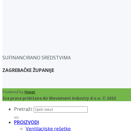
SUFINANCIRANO SREDSTVIMA
ZAGREBAČKE ŽUPANIJE
Powered by
Hyper
Sva prava pridržana Air Movement Industry d.o.o. © 2023
Pretraži:
PROIZVODI
Ventilacijske rešetke