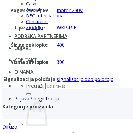
Casals
Aerauliqa
Pogon zaklopke
motor 230V
DEC International
Climatech
Tip zaklopke
WKP-P-E
Zip-Clip
PODRŠKA PARTNERIMA
Širina zaklopke
400
OBJAVE
KONTAKT
Visina zaklopke
300
O NAMA
Signalizacija položaja
signalizacija oba položaja
Pretraži:
Prijava / Registracija
Kategorije proizvoda
Difuzori