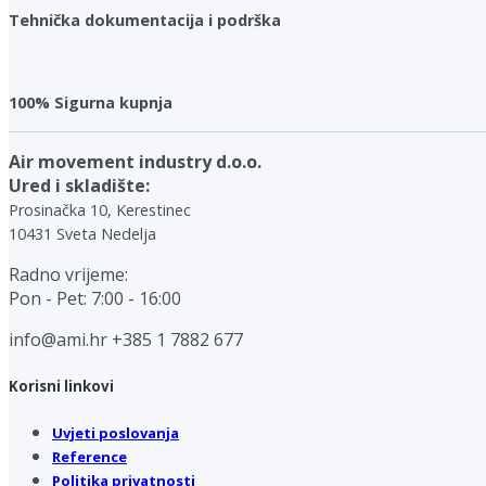
Tehnička dokumentacija i podrška
100% Sigurna kupnja
Air movement industry d.o.o.
Ured i skladište:
Prosinačka 10, Kerestinec
10431 Sveta Nedelja
Radno vrijeme:
Pon - Pet: 7:00 - 16:00
info@ami.hr
+385 1 7882 677
Korisni linkovi
Uvjeti poslovanja
Reference
Politika privatnosti