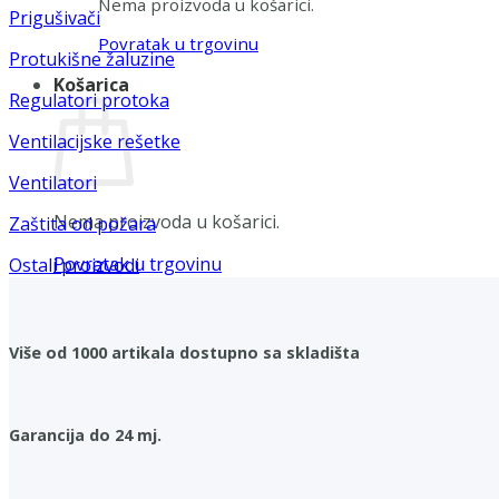
Nema proizvoda u košarici.
Prigušivači
Povratak u trgovinu
Protukišne žaluzine
Košarica
Regulatori protoka
Ventilacijske rešetke
Ventilatori
Nema proizvoda u košarici.
Zaštita od požara
Povratak u trgovinu
Ostali proizvodi
Više od 1000 artikala dostupno sa skladišta
Garancija do 24 mj.