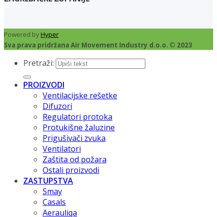
Powered by
Hyper
Sva prava pridržana Air Movement Industry d.o.o. © 2023
Pretraži:
PROIZVODI
Ventilacijske rešetke
Difuzori
Regulatori protoka
Protukišne žaluzine
Prigušivači zvuka
Ventilatori
Zaštita od požara
Ostali proizvodi
ZASTUPSTVA
Smay
Casals
Aerauliqa