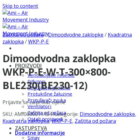
Skip to content
Zaštita od požara
/
Dimoodvodne zaklopke
/
Kvadratna
zaklopka
/
WKP-P-E
Dimoodvodna zaklopka
PROIZVODI
WKP-P-E-W-T-300×800-
Ventilacijske rešetke
Difuzori
BLE230(BE230-12)
Regulatori protoka
Protukišne žaluzine
Prigušivači zvuka
Prijavite se za prikaz cijene
Ventilatori
Zaštita od požara
SKU:
AMI0000011454
Kategorije:
Dimoodvodne zaklopke
,
Ostali proizvodi
Kvadratna zaklopka
,
WKP-P-E
,
Zaštita od požara
ZASTUPSTVA
Dodatne informacije
Smay