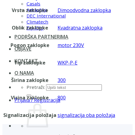
Casals
Aerauliqa
Vrsta zaklopke
Dimoodvodna zaklopka
DEC International
Climatech
Oblik zaklopke
Kvadratna zaklopka
Zip-Clip
PODRŠKA PARTNERIMA
Pogon zaklopke
motor 230V
OBJAVE
KONTAKT
Tip zaklopke
WKP-P-E
O NAMA
Širina zaklopke
300
Pretraži:
Visina zaklopke
800
Prijava / Registracija
Signalizacija položaja
signalizacija oba položaja