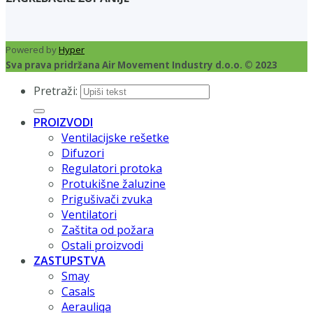
Powered by
Hyper
Sva prava pridržana Air Movement Industry d.o.o. © 2023
Pretraži:
PROIZVODI
Ventilacijske rešetke
Difuzori
Regulatori protoka
Protukišne žaluzine
Prigušivači zvuka
Ventilatori
Zaštita od požara
Ostali proizvodi
ZASTUPSTVA
Smay
Casals
Aerauliqa