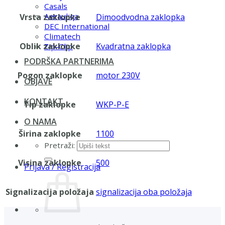
Casals
Aerauliqa
Vrsta zaklopke
Dimoodvodna zaklopka
DEC International
Climatech
Oblik zaklopke
Kvadratna zaklopka
Zip-Clip
PODRŠKA PARTNERIMA
Pogon zaklopke
motor 230V
OBJAVE
KONTAKT
Tip zaklopke
WKP-P-E
O NAMA
Širina zaklopke
1100
Pretraži:
Visina zaklopke
500
Prijava / Registracija
Signalizacija položaja
signalizacija oba položaja