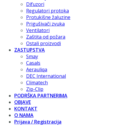
Difuzori
Regulatori protoka
Protukišne žaluzine
Prigušivači zvuka
Ventilatori
Zaštita od požara
Ostali proizvodi
ZASTUPSTVA
Smay
Casals
Aerauliqa
DEC International
Climatech
Zip-Clip
PODRŠKA PARTNERIMA
OBJAVE
KONTAKT
O NAMA
Prijava / Registracija