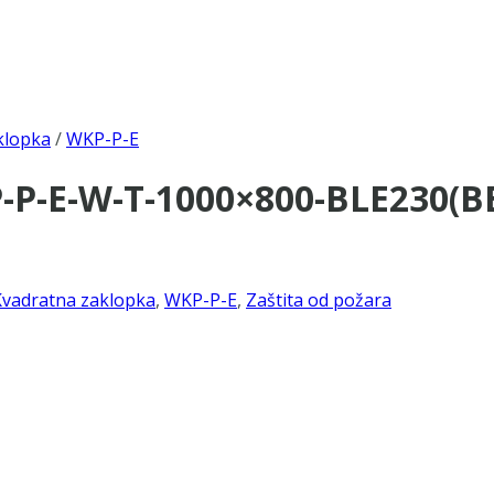
klopka
/
WKP-P-E
P-E-W-T-1000×800-BLE230(BE
Kvadratna zaklopka
,
WKP-P-E
,
Zaštita od požara