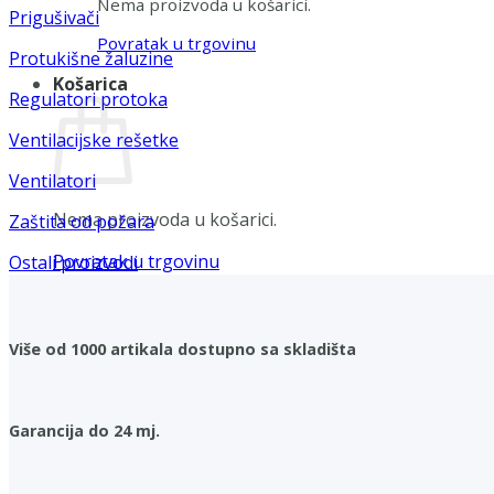
Nema proizvoda u košarici.
Prigušivači
Povratak u trgovinu
Protukišne žaluzine
Košarica
Regulatori protoka
Ventilacijske rešetke
Ventilatori
Nema proizvoda u košarici.
Zaštita od požara
Povratak u trgovinu
Ostali proizvodi
Više od 1000 artikala dostupno sa skladišta
Garancija do 24 mj.