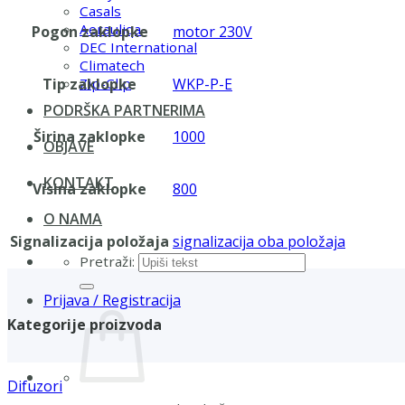
Casals
Aerauliqa
Pogon zaklopke
motor 230V
DEC International
Climatech
Tip zaklopke
WKP-P-E
Zip-Clip
PODRŠKA PARTNERIMA
Širina zaklopke
1000
OBJAVE
KONTAKT
Visina zaklopke
800
O NAMA
Signalizacija položaja
signalizacija oba položaja
Pretraži:
Prijava / Registracija
Kategorije proizvoda
Difuzori