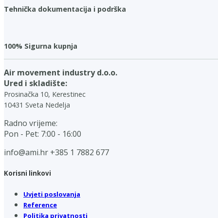
Tehnička dokumentacija i podrška
100% Sigurna kupnja
Air movement industry d.o.o.
Ured i skladište:
Prosinačka 10, Kerestinec
10431 Sveta Nedelja
Radno vrijeme:
Pon - Pet: 7:00 - 16:00
info@ami.hr
+385 1 7882 677
Korisni linkovi
Uvjeti poslovanja
Reference
Politika privatnosti