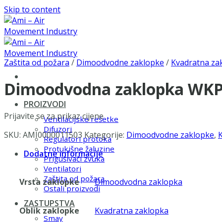
Skip to content
Zaštita od požara
/
Dimoodvodne zaklopke
/
Kvadratna za
Dimoodvodna zaklopka WKP-
PROIZVODI
Prijavite se za prikaz cijene
Ventilacijske rešetke
Difuzori
SKU:
AMI0000011503
Kategorije:
Dimoodvodne zaklopke
,
Regulatori protoka
Protukišne žaluzine
Dodatne informacije
Prigušivači zvuka
Ventilatori
Zaštita od požara
Vrsta zaklopke
Dimoodvodna zaklopka
Ostali proizvodi
ZASTUPSTVA
Oblik zaklopke
Kvadratna zaklopka
Smay