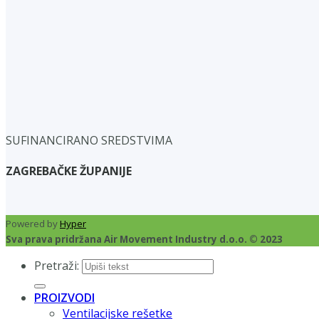
SUFINANCIRANO SREDSTVIMA
ZAGREBAČKE ŽUPANIJE
Powered by
Hyper
Sva prava pridržana Air Movement Industry d.o.o. © 2023
Pretraži:
PROIZVODI
Ventilacijske rešetke